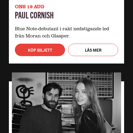
ONS 19 AUG
PAUL CORNISH
Blue Note-debutant i rakt nedstigande led
från Moran och Glasper.
KÖP BILJETT
LÄS MER