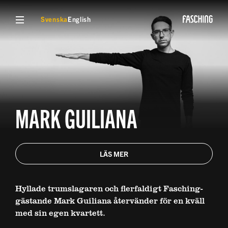
VISA MENY
Svenska
English
MARK GUILIANA
LÄS MER
Hyllade trumslagaren och flerfaldigt Fasching-
gästande Mark Guiliana återvänder för en kväll
med sin egen kvartett.