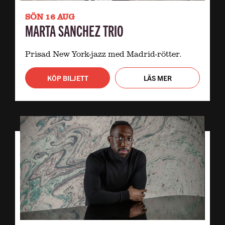
SÖN 16 AUG
MARTA SANCHEZ TRIO
Prisad New York-jazz med Madrid-rötter.
KÖP BILJETT
LÄS MER