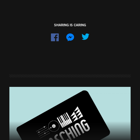
SHARING IS CARING
Dela
Dela
på
på
Facebook
Messenger