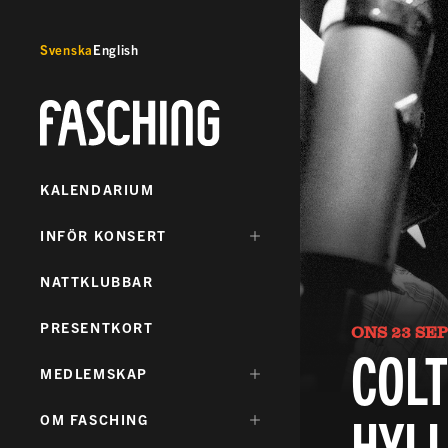
Svenska
English
Fasching
KALENDARIUM
DÖLJ
INFÖR KONSERT
UNDERMENY
FÖR:
NATTKLUBBAR
PRESENTKORT
ONS 23 SEP
COLT
DÖLJ
MEDLEMSKAP
UNDERMENY
FÖR:
HYL
DÖLJ
OM FASCHING
UNDERMENY