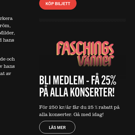
KÖP BILJETT
arkera
tröm,
Milder,
d hans
nde och
av hans
at av
BLI MEDLEM - FÅ 25%
PÅ ALLA KONSERTER!
För 250 kr/år får du 25 % rabatt på
alla konserter. Gå med idag!
LÄS MER