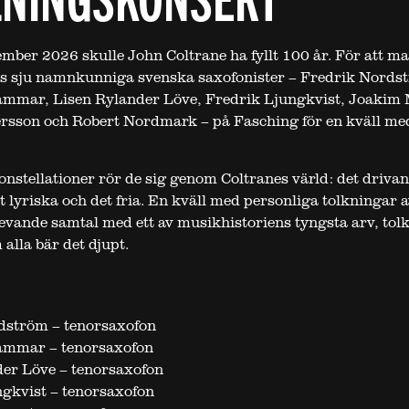
mber 2026 skulle John Coltrane ha fyllt 100 år. För att m
s sju namnkunniga svenska saxofonister – Fredrik Nords
ammar, Lisen Rylander Löve, Fredrik Ljungkvist, Joakim 
rsson och Robert Nordmark – på Fasching för en kväll me
konstellationer rör de sig genom Coltranes värld: det driva
t lyriska och det fria. En kväll med personliga tolkningar 
 levande samtal med ett av musikhistoriens tyngsta arv, tolk
alla bär det djupt.
dström – tenorsaxofon
ammar – tenorsaxofon
er Löve – tenorsaxofon
gkvist – tenorsaxofon