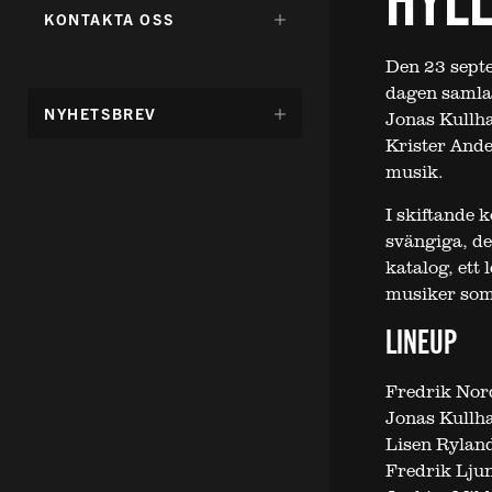
FÖR:
DÖLJ
KONTAKTA OSS
UNDERMENY
FÖR:
Den 23 septe
dagen samla
DÖLJ
NYHETSBREV
Jonas Kullh
UNDERMENY
Krister Ande
FÖR:
musik.
I skiftande 
svängiga, de
katalog, ett
musiker som 
LINEUP
Fredrik Nor
Jonas Kullh
Lisen Ryland
Fredrik Ljun