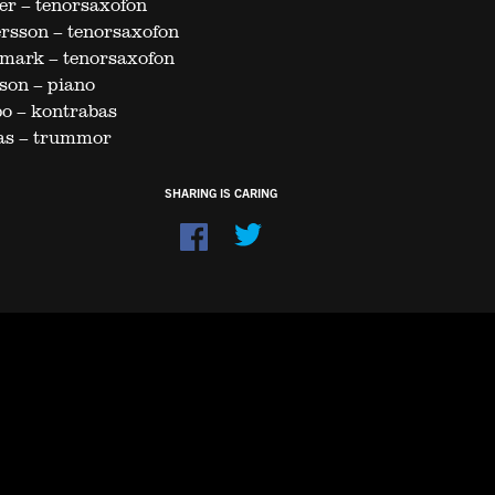
er – tenorsaxofon
rsson – tenorsaxofon
mark – tenorsaxofon
son – piano
bo – kontrabas
as – trummor
SHARING IS CARING
Dela
på
Facebook