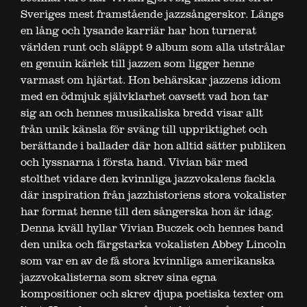
Sveriges mest framstående jazzsångerskor. Längs
en lång och lysande karriär har hon turnerat
världen runt och släppt 9 album som alla utstrålar
en genuin kärlek till jazzen som ligger henne
varmast om hjärtat. Hon behärskar jazzens idiom
med en ödmjuk självklarhet oavsett vad hon tar
sig an och hennes musikaliska bredd visar allt
från unik känsla för sväng till uppriktighet och
berättande i ballader där hon alltid sätter publiken
och lyssnarna i första hand.
Vivian
bär med
stolthet vidare den kvinnliga jazzvokalens fackla
där inspiration från jazzhistoriens stora vokalister
har format henne till den sångerska hon är idag.
Denna kväll hyllar Vivian Buczek och hennes band
den unika och färgstarka vokalisten Abbey Lincoln
som var en av de få stora kvinnliga amerikanska
jazzvokalisterna som skrev sina egna
kompositioner och skrev djupa poetiska texter om