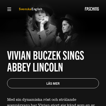
VISA MENY
Svenska
English
VIVIAN BUCZEK SINGS
ABBEY LINCOLN
LÄS MER
Med sin dynamiska röst och strålande
scennärvaro har
Vivian
gjort sig känd som en av