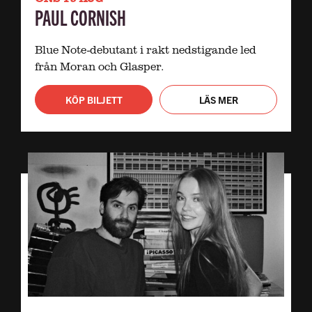
PAUL CORNISH
Blue Note-debutant i rakt nedstigande led
från Moran och Glasper.
KÖP BILJETT
LÄS MER