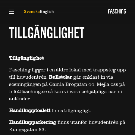
VISA MENY
Svenska
English
TILLGÄNGLIGHET
Tillgänglighet
Fasching ligger i en äldre lokal med trappsteg upp
till huvudentrén.
Rullstolar
går enklast in via
sceningången på Gamla Brogatan 44. Mejla oss på
info@fasching.se så kan vi vara behjälpliga när ni
anländer.
Handikapptoalett
finns tillgängligt.
Handikapparkering
finns utanför huvudentrén på
Kungsgatan 63.