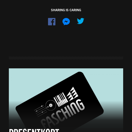
SHARING IS CARING
Dela
Dela
på
på
Facebook
Messenger