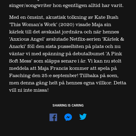
singer/songwriter hon egentligen alltid har varit.
Med en ömsint, akustisk tolkning av Kate Bush
’This Woman’s Work’ (2020) visade Maja sin
kärlek till det avskalat jordnära och när hennes
’Anxious Angel’ avslutade Netflix-serien ’Kärlek &
Anarki’ föll den sista pusselbiten på plats och nu
väntar vi med spänning på debutalbumet ’A Pink
Soft Mess’ som släpps senare i år. Vi kan nu stolt
meddela att Maja Francis kommer att spela på
Fasching den 25:e september! Tillbaka på scen,
men denna gång helt på hennes egna villkor. Detta
vill ni inte missa!
SHARING IS CARING
Dela
Dela
på
på
Facebook
Messenger