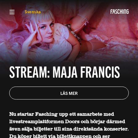
VISA MENY
Svenska
STREAM: MAJA FRANCIS
LÄS MER
Nu startar Fasching upp ett samarbete med
livestreamplattformen Doors och börjar därmed
även sälja biljetter till sina direktsända konserter.
Du köper biljett via biljettknappen och ser