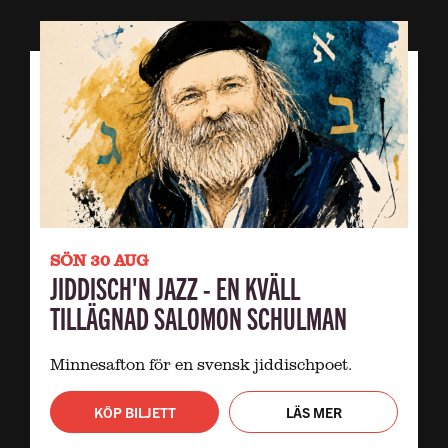
SÖN 30 AUG
JIDDISCH'N JAZZ - EN KVÄLL
TILLÄGNAD SALOMON SCHULMAN
Minnesafton för en svensk jiddischpoet.
KÖP BILJETT
LÄS MER