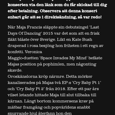
konserten via den länk som du får skickad till dig
efter betalning. Observera att denna konsert
enbart går att se i direktsändning, så var redo!
När Maja Francis släppte sin debutsingel ’Last
Days Of Dancing’ 2015 var det som att en frisk
fläkt blåste över Sverige. Likt en Kate Bush
draperad i rosa besjöng hon friheten i ett regn av
konfetti. Veronica
Maggio-duetten ’Space Invades My Mind’ befäste
Majas position på pophimlen, men någonting
skavde.
Oroskänslorna kröp närmre. Detta mörker
kanaliserades på Majas två EP:s ’Cry Baby Pt 1’
och ’Cry Baby Pt 2’ från 2018. Efter ett par års
vilset letande hittade Maja till slut tillbaka till
kärnan. Långt bortom kommersens krav på
mätbar framgång och popvärldens snabbt
snurrande hjul återfann hon den