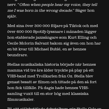
nerv. “
Often when people hear my voice, they tell
me I was born in the wrong decade.
” Säger hon
själv.
Med sina över 300 000 följare på Tiktok och med
över 600 000 Spotify-lyssnare i månaden lägger
hon etablerade jazzsångare som Kurt Elling och
Cecile Mclorin Salvant bakom sig även om hon har
en bit kvar till Michael Bublé, en av hennes
beundrare.
Stellas musikaliska historia började när hennes
mamma vid tre års ålder tryckte på play på ett
VHS-band med Trollkarlen från Oz. Stella blev
genast besatt av filmen och tittade på den så fort
hon fick tillfälle. På dagis hade hennes VHS-
samling vuxit till en stor hög med klassiska
filmmusikaler.
På sitt självbetitlade debutalbum gör Stella Cole en