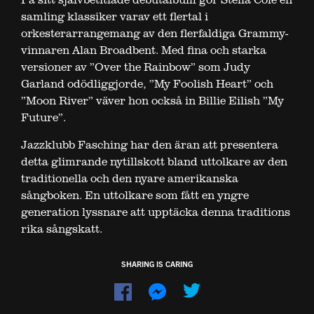
samling klassiker varav ett flertal i
orkesterarrangemang av den flerfaldiga Grammy-
vinnaren Alan Broadbent. Med fina och starka
versioner av ”Over the Rainbow” som Judy
Garland odödliggjorde, ”My Foolish Heart” och
”Moon River” väver hon också in Billie Eilish ”My
Future”.
Jazzklubb Fasching har den äran att presentera
detta glimrande nytillskott bland uttolkare av den
traditionella och den nyare amerikanska
sångboken. En uttolkare som fått en yngre
generation lyssnare att upptäcka denna traditions
rika sångskatt.
SHARING IS CARING
Dela
Dela
på
på