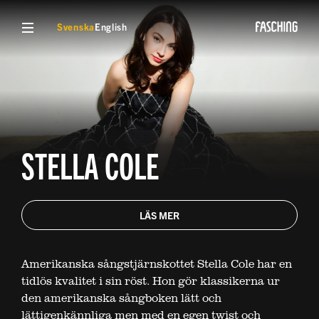
VISA MENY
Svenska
English
STELLA COLE
LÄS MER
Amerikanska sångstjärnskottet Stella Cole har en
tidlös kvalitet i sin röst. Hon gör klassikerna ur
den amerikanska sångboken lätt och
lättigenkännliga men med en egen twist och