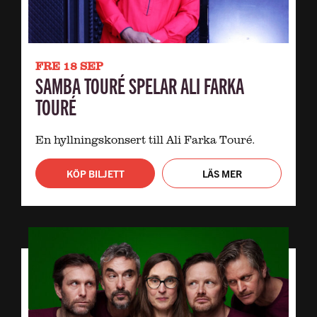
FRE 18 SEP
SAMBA TOURÉ SPELAR ALI FARKA
TOURÉ
En hyllningskonsert till Ali Farka Touré.
KÖP BILJETT
LÄS MER