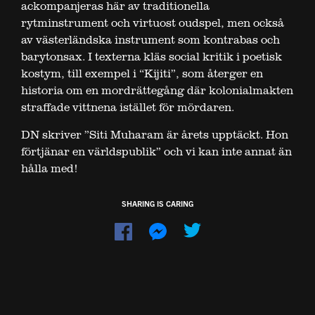
ackompanjeras här av traditionella
rytminstrument och virtuost oudspel, men också
av västerländska instrument som kontrabas och
barytonsax. I texterna kläs social kritik i poetisk
kostym, till exempel i “Kijiti”, som återger en
historia om en mordrättegång där kolonialmakten
straffade vittnena istället för mördaren.
DN skriver ”Siti Muharam är årets upptäckt. Hon
förtjänar en världspublik” och vi kan inte annat än
hålla med!
SHARING IS CARING
Dela
Dela
på
på
Facebook
Messenger