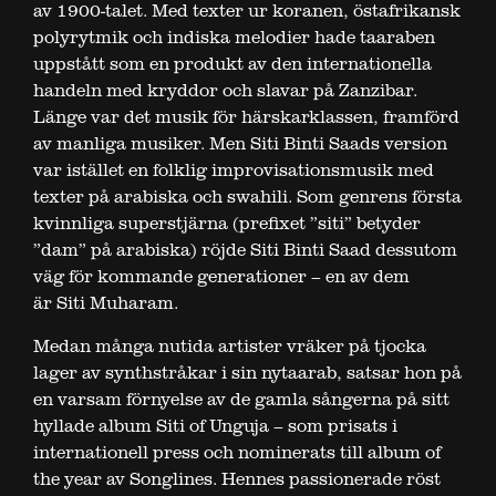
av 1900-talet. Med texter ur koranen, östafrikansk
polyrytmik och indiska melodier hade taaraben
uppstått som en produkt av den internationella
handeln med kryddor och slavar på Zanzibar.
Länge var det musik för härskarklassen, framförd
av manliga musiker. Men Siti Binti Saads version
var istället en folklig improvisationsmusik med
texter på arabiska och swahili. Som genrens första
kvinnliga superstjärna (prefixet ”siti” betyder
”dam” på arabiska) röjde Siti Binti Saad dessutom
väg för kommande generationer – en av dem
är Siti Muharam.
Medan många nutida artister vräker på tjocka
lager av synthstråkar i sin nytaarab, satsar hon på
en varsam förnyelse av de gamla sångerna på sitt
hyllade album Siti of Unguja – som prisats i
internationell press och nominerats till album of
the year av Songlines. Hennes passionerade röst