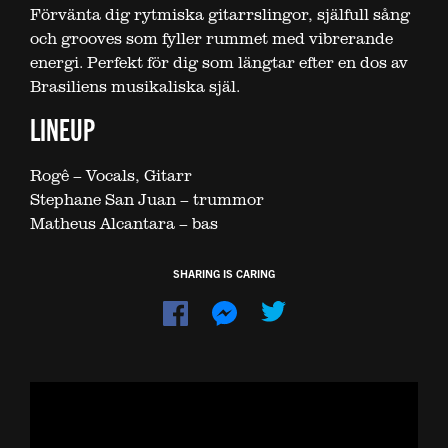
Förvänta dig rytmiska gitarrslingor, själfull sång
och grooves som fyller rummet med vibrerande
energi. Perfekt för dig som längtar efter en dos av
Brasiliens musikaliska själ.
LINEUP
Rogê – Vocals, Gitarr
Stephane San Juan – trummor
Matheus Alcantara – bas
SHARING IS CARING
Dela
Dela
på
på
Facebook
Messenger