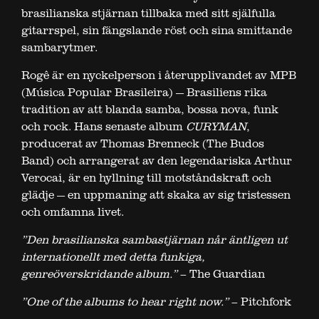
brasilianska stjärnan tillbaka med sitt själfulla
gitarrspel, sin fängslande röst och sina smittande
sambarytmer.
Rogê är en nyckelperson i återupplivandet av MPB
(Música Popular Brasileira) — Brasiliens rika
tradition av att blanda samba, bossa nova, funk
och rock. Hans senaste album
CURYMAN
,
producerat av Thomas Brenneck (The Budos
Band) och arrangerat av den legendariska Arthur
Verocai, är en hyllning till motståndskraft och
glädje — en uppmaning att skaka av sig tristessen
och omfamna livet.
”Den brasilianska sambastjärnan når äntligen ut
internationellt med detta funkiga,
genreöverskridande album.”
– The Guardian
”One of the albums to hear right now.”
– Pitchfork