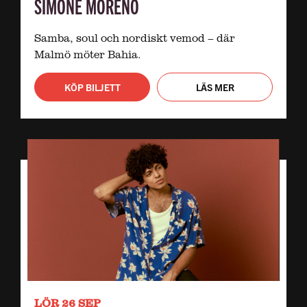
SIMONE MORENO
Samba, soul och nordiskt vemod – där
Malmö möter Bahia.
KÖP BILJETT
LÄS MER
LÖR 26 SEP