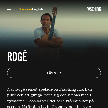
VISA MENY
Svenska
English
ROGÊ
LÄS MER
När Rogê senast spelade på Fasching fick han
publiken att gunga, röra sig och svepas med i
rytmerna — och då var det bara två musiker på
scenen. Nu är den Latin Grammy-nominerade