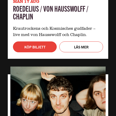
MÅN 17 AUG
ROEDELIUS / VON HAUSSWOLFF /
CHAPLIN
Krautrockens och Kosmisches gudfader –
live med von Hausswolff och Chaplin.
KÖP BILJETT
LÄS MER