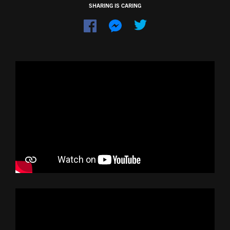
SHARING IS CARING
Dela
Dela
på
på
Facebook
Messenger