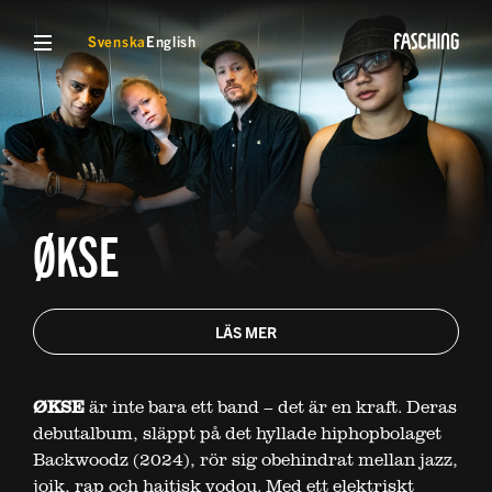
VISA MENY
Svenska
English
ØKSE
LÄS MER
ØKSE
är inte bara ett band – det är en kraft. Deras
debutalbum, släppt på det hyllade hiphopbolaget
Backwoodz (2024), rör sig obehindrat mellan jazz,
joik, rap och haitisk vodou. Med ett elektriskt