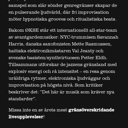
samspel som slår sönder genregränser skapar de
en pulserande ljudvärld, där fri improvisation
möter hypnotiska grooves och ritualistiska beats.
Bakom ØKSE står ett internationellt all-star-team
av avantgardemusiker: NYC-trummisen Savannah
Harris, danska saxofonisten Mette Rasmussen,
haitiska elektronikmästaren Val Jeanty och
svenske basisten/synthvirtuosen Petter Eldh.
Tillsammans utforskar de jazzens gränsland med
explosiv energi och rå intensitet – en resa genom
uråldriga rytmer, elektroniska ljudväggar och
improvisation på högsta nivå. Som kritiker
beskriver det: ”Det här är musik som kräver nya
standarder”.
Missa inte en av årets mest
gränsöverskridande
liveupplevelser
!