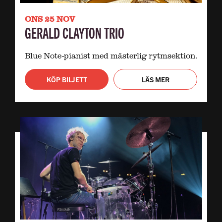
ONS 25 NOV
GERALD CLAYTON TRIO
Blue Note-pianist med mästerlig rytmsektion.
KÖP BILJETT
LÄS MER