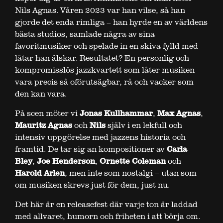
Nils Agnas. Våren 2023 var han vilse, så han
gjorde det enda rimliga – han hyrde en av världens
bästa studios, samlade några av sina
favoritmusiker och spelade in en skiva fylld med
låtar han älskar. Resultatet? En personlig och
kompromisslös jazzkvartett som låter musiken
vara precis så oförutsägbar, rå och vacker som
den kan vara.
På scen möter vi
Jonas Kullhammar
,
Max Agnas
,
Mauritz Agnas
och
Nils
själv i en lekfull och
intensiv uppgörelse med jazzens historia och
framtid. De tar sig an kompositioner av
Carla
Bley
,
Joe Henderson
,
Ornette Coleman
och
Harold Arlen
, men inte som nostalgi – utan som
om musiken skrevs just för dem, just nu.
Det här är en releasefest där varje ton är laddad
med allvaret, humorn och friheten i att börja om.