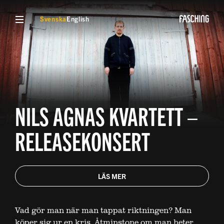
VISA MENY
Svenska
English
NILS AGNAS KVARTETT –
RELEASEKONSERT
LÄS MER
Vad gör man när man tappat riktningen? Man
köper sig ur en kris. Åtminstone om man heter