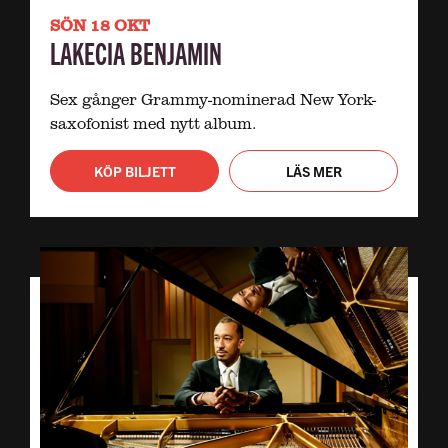
SÖN 18 OKT
LAKECIA BENJAMIN
Sex gånger Grammy-nominerad New York-
saxofonist med nytt album.
KÖP BILJETT
LÄS MER