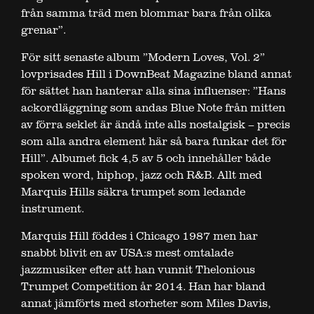
från samma träd men blommar bara från olika
grenar”.
För sitt senaste album ”Modern Loves, Vol. 2”
lovprisades Hill i DownBeat Magazine bland annat
för sättet han hanterar alla sina influenser: ”Hans
ackordläggning som andas Blue Note från mitten
av förra seklet är ändå inte alls nostalgisk – precis
som alla andra element här så bara funkar det för
Hill”. Albumet fick 4,5 av 5 och innehåller både
spoken word, hiphop, jazz och R&B. Allt med
Marquis Hills säkra trumpet som ledande
instrument.
Marquis Hill föddes i Chicago 1987 men har
snabbt blivit en av USA:s mest omtalade
jazzmusiker efter att han vunnit Thelonious
Trumpet Competition år 2014. Han har bland
annat jämförts med storheter som Miles Davis,