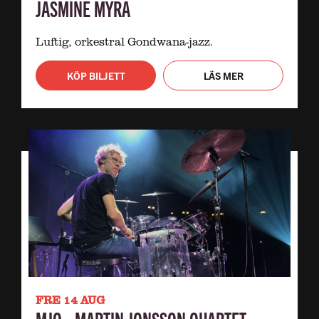
JASMINE MYRA
Luftig, orkestral Gondwana-jazz.
KÖP BILJETT
LÄS MER
FRE 14 AUG
MJQ - MARTIN JONSSON QUARTET