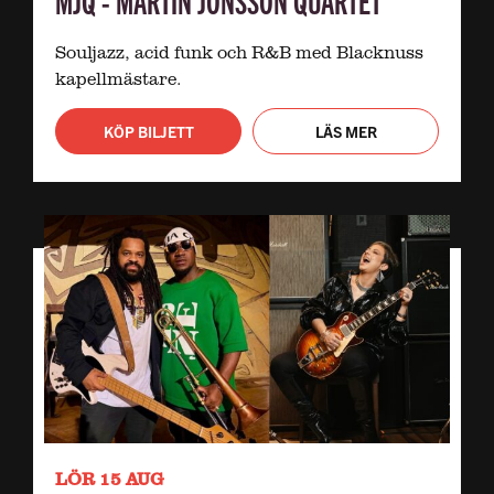
Souljazz, acid funk och R&B med Blacknuss
kapellmästare.
KÖP BILJETT
LÄS MER
LÖR 15 AUG