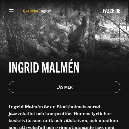
VISA MENY
Svenska
English
INGRID MALMÉN
LÄS MER
Ingrid Malmén är en Stockholmsbaserad
jazzvokalist och kompositör. Hennes lyrik har
beskrivits som unik och välskriven, och musiken
som uttrycksfull och gränsutmanande jazz med