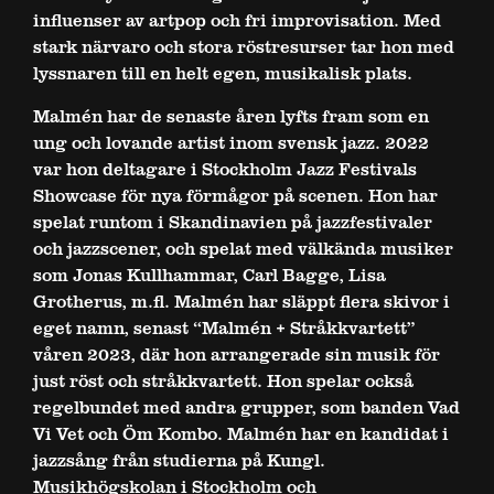
influenser av artpop och fri improvisation. Med
stark närvaro och stora röstresurser tar hon med
lyssnaren till en helt egen, musikalisk plats.
Malmén har de senaste åren lyfts fram som en
ung och lovande artist inom svensk jazz. 2022
var hon deltagare i Stockholm Jazz Festivals
Showcase för nya förmågor på scenen. Hon har
spelat runtom i Skandinavien på jazzfestivaler
och jazzscener, och spelat med välkända musiker
som Jonas Kullhammar, Carl Bagge, Lisa
Grotherus, m.fl. Malmén har släppt flera skivor i
eget namn, senast “Malmén + Stråkkvartett”
våren 2023, där hon arrangerade sin musik för
just röst och stråkkvartett. Hon spelar också
regelbundet med andra grupper, som banden Vad
Vi Vet och Öm Kombo. Malmén har en kandidat i
jazzsång från studierna på Kungl.
Musikhögskolan i Stockholm och