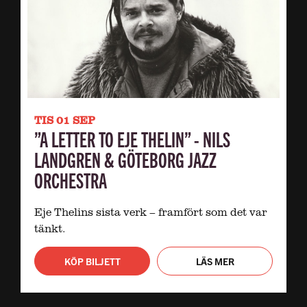
TIS 01 SEP
”A LETTER TO EJE THELIN” - NILS
LANDGREN & GÖTEBORG JAZZ
ORCHESTRA
Eje Thelins sista verk – framfört som det var
tänkt.
KÖP BILJETT
LÄS MER