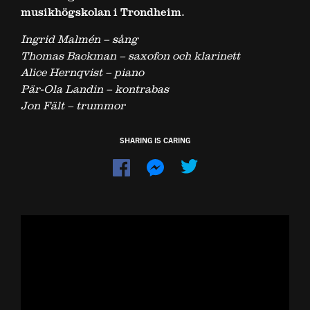
musikhögskolan i Trondheim.
Ingrid Malmén – sång
Thomas Backman – saxofon och klarinett
Alice Hernqvist – piano
Pär-Ola Landin – kontrabas
Jon Fält – trummor
SHARING IS CARING
Dela
Dela
på
på
Facebook
Messenger