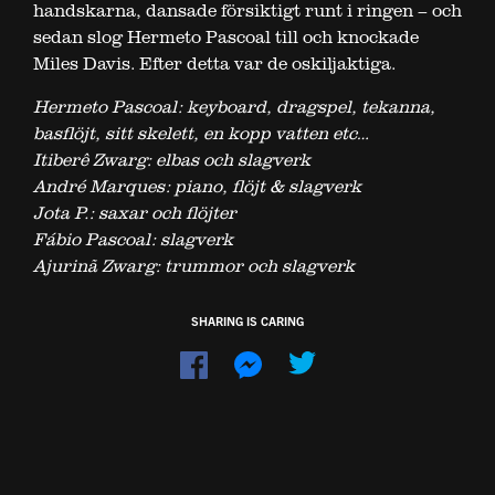
handskarna, dansade försiktigt runt i ringen – och
sedan slog Hermeto Pascoal till och knockade
Miles Davis. Efter detta var de oskiljaktiga.
Hermeto Pascoal: keyboard, dragspel, tekanna,
basflöjt, sitt skelett, en kopp vatten etc…
Itiberê Zwarg: elbas och slagverk
André Marques: piano, flöjt & slagverk
Jota P.: saxar och flöjter
Fábio Pascoal: slagverk
Ajurinã Zwarg: trummor och slagverk
SHARING IS CARING
Dela
Dela
på
på
Facebook
Messenger