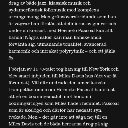
drag av både jazz, klassisk musik och
sydamerikansk folkmusik med komplexa
arrangemang. Men gränsöverskridande som han
är vägrar han förstås att definieras av genrer och
under en konsert med Hermeto Pascoal kan allt
hända! Några saker kan man kanske ändå
förvänta sig: utmanande tonalitet, avancerad
harmonik och intrakat polyrytmik – och ett jäkla
ös.
I början av 1970-talet tog han sig till New York och
blev snart inbjuden till Miles Davis hus (det var få
förunnat). Väl där undrade den amerikanske
trumpetfantomen om Hermeto Pascoal hade lust
att gå en boxningsmatch mot honom i
boxningsringen som Miles hade i hemmet. Pascoal
som är skelögd och därför har nedsatt syn,
tvekade. Men – det går inte att säga nej till en
Miles Davis och de båda herrarna drog på sig