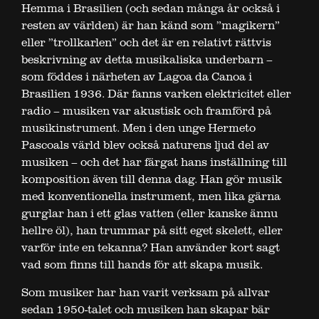
Hemma i Brasilien (och sedan många år också i
resten av världen) är han känd som ”magikern”
eller ”trollkarlen” och det är en relativt rättvis
beskrivning av detta musikaliska underbarn –
som föddes i närheten av Lagoa da Canoa i
Brasilien 1936. Där fanns varken elektricitet eller
radio – musiken var akustisk och framförd på
musikinstrument. Men i den unge Hermeto
Pascoals värld blev också naturens ljud del av
musiken – och det har färgat hans inställning till
komposition även till denna dag. Han gör musik
med konventionella instrument, men lika gärna
gurglar han i ett glas vatten (eller kanske ännu
hellre öl), han trummar på sitt eget skelett, eller
varför inte en tekanna? Han använder kort sagt
vad som finns till hands för att skapa musik.
Som musiker har han varit verksam på allvar
sedan 1950-talet och musiken han skapar bär