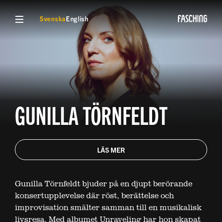
VISA MENY
Svenska
English
GUNILLA TÖRNFELDT
LÄS MER
Gunilla Törnfeldt bjuder på en djupt berörande
konsertupplevelse där röst, berättelse och
improvisation smälter samman till en musikalisk
livsresa. Med albumet Unraveling har hon skapat