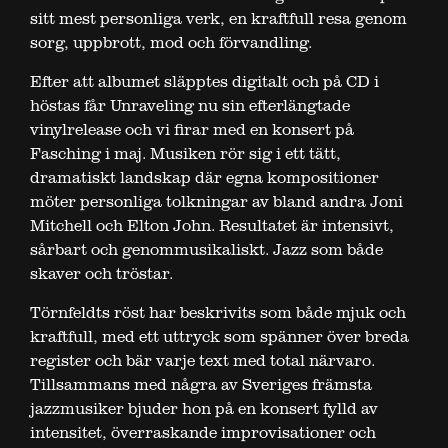
sitt mest personliga verk, en kraftfull resa genom
sorg, uppbrott, mod och förvandling.
Efter att albumet släpptes digitalt och på CD i
höstas får Unraveling nu sin efterlängtade
vinylrelease och vi firar med en konsert på
Fasching i maj. Musiken rör sig i ett tätt,
dramatiskt landskap där egna kompositioner
möter personliga tolkningar av bland andra Joni
Mitchell och Elton John. Resultatet är intensivt,
sårbart och genommusikaliskt. Jazz som både
skaver och tröstar.
Törnfeldts röst har beskrivits som både mjuk och
kraftfull, med ett uttryck som spänner över breda
register och bär varje text med total närvaro.
Tillsammans med några av Sveriges främsta
jazzmusiker bjuder hon på en konsert fylld av
intensitet, överraskande improvisationer och