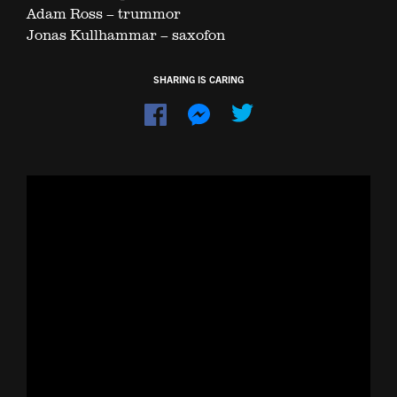
Adam Ross – trummor
Jonas Kullhammar – saxofon
SHARING IS CARING
Dela
Dela
på
på
Facebook
Messenger