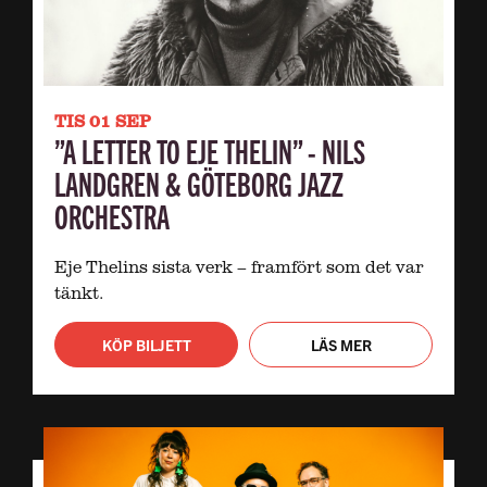
TIS 01 SEP
”A LETTER TO EJE THELIN” - NILS
LANDGREN & GÖTEBORG JAZZ
ORCHESTRA
Eje Thelins sista verk – framfört som det var
tänkt.
KÖP BILJETT
LÄS MER