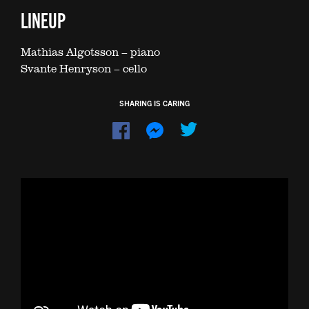
LINEUP
Mathias Algotsson – piano
Svante Henryson – cello
SHARING IS CARING
Dela
Dela
på
på
Facebook
Messenger