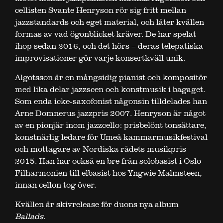
cellisten Svante Henryson rör sig fritt mellan
jazzstandards och eget material, och låter kvällen
formas av vad ögonblicket kräver. De har spelat
ihop sedan 2016, och det hörs – deras telepatiska
improvisationer gör varje konsertkväll unik.
Algotsson är en mångsidig pianist och kompositör
med lika delar jazzscen och konstmusik i bagaget.
Som enda icke-saxofonist någonsin tilldelades han
Arne Domnerus jazzpris 2007. Henryson är något
av en pionjär inom jazzcello: prisbelönt tonsättare,
konstnärlig ledare för Umeå kammarmusikfestival
och mottagare av Nordiska rådets musikpris
2015. Han har också en bre från solobasist i Oslo
Filharmonien till elbasist hos Yngwie Malmsteen,
innan cellon tog över.
Kvällen är skivrelease för duons nya album
Ballads
.