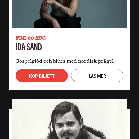
FRE 28 AUG
IDA SAND
Gospelglöd och blues med nordisk prägel.
KÖP BILJETT
LÄS MER