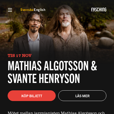
VISA MENY
Svenska
English
TIS 17 NOV
MATHIAS ALGOTSSON &
SVANTE HENRYSON
KÖP BILJETT
LÄS MER
Mötet mellan jazzpianisten Mathias Algotsson och