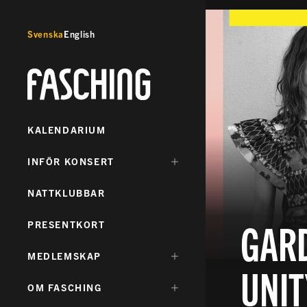
Svenska
English
Fasching
KALENDARIUM
DÖLJ
INFÖR KONSERT
UNDERMENY
FÖR:
NATTKLUBBAR
GARD
PRESENTKORT
DÖLJ
MEDLEMSKAP
UNIT
UNDERMENY
FÖR:
DÖLJ
OM FASCHING
UNDERMENY