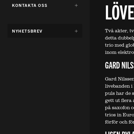
FÖR:
LÖV
DÖLJ
KONTAKTA OSS
UNDERMENY
FÖR:
Två akter, tv
DÖLJ
NYHETSBREV
UNDERMENY
detta dubbel
FÖR:
trio med glo
inom elektro
GARD NILS
Gard Nilssen
livebanden i
puls har de
gett ut fler
på saxofon o
trios in Eur
förför och för