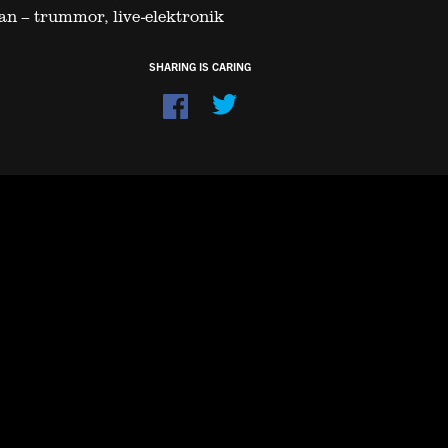
n – trummor, live-elektronik
SHARING IS CARING
Dela
på
Facebook