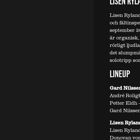
LISEN RYL
Lisen Ryland
och fältinsp
september 2
är organisk, 
rörligt ljud
det slumpmä
solotripp so
LINEUP
Gard Nilssen
André Roligh
Petter Eldh 
Gard Nilsse
Lisen Rylan
Lisen Ryland
Donovan von 