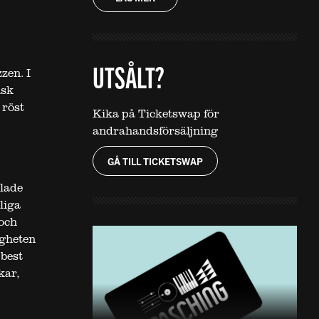
UTSÅLT?
zen. I
isk
 röst
Kika på Ticketswap för
andrahandsförsäljning
GÅ TILL TICKETSWAP
alade
liga
och
igheten
 best
kar,