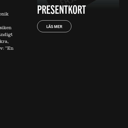
PRESENTKORT
onik
LÄS MER
siken
ändigt
kra,
v: ”En