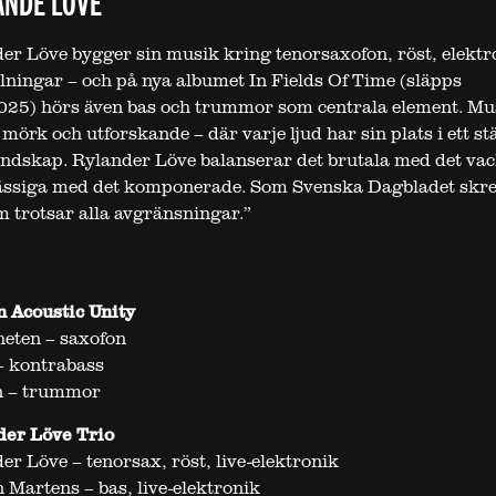
ANDE LÖVE
er Löve bygger sin musik kring tenorsaxofon, röst, elektr
elningar – och på nya albumet In Fields Of Time (släpps
025) hörs även bas och trummor som centrala element. Mu
mörk och utforskande – där varje ljud har sin plats i ett st
landskap. Rylander Löve balanserar det brutala med det vac
ssiga med det komponerade. Som Svenska Dagbladet skre
m trotsar alla avgränsningar.”
 Acoustic Unity
eten – saxofon
– kontrabass
n – trummor
der Löve Trio
er Löve – tenorsax, röst, live-elektronik
Martens – bas, live-elektronik