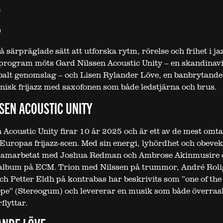
E
å särpräglade sätt att utforska rytm, rörelse och frihet i jaz
program möts Gard Nilssen Acoustic Unity – en skandinav
balt genomslag – och Lisen Rylander Löve, en banbrytande
nisk frijazz med saxofonen som både ledstjärna och brus.
SEN ACOUSTIC UNITY
 Acoustic Unity firar 10 år 2025 och är ett av de mest omt
 Europas frijazz-scen. Med sin energi, lyhördhet och obevek
 samarbetat med Joshua Redman och Ambrose Akinmusire 
a album på ECM. Trion med Nilssen på trummor, André Rol
ch Petter Eldh på kontrabas har beskrivits som ”one of the
ope” (Stereogum) och levererar en musik som både överras
flyttar.