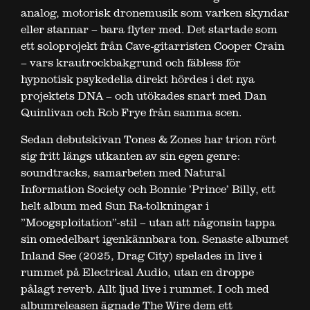
analog, motorisk dronemusik som varken skyndar
eller stannar – bara flyter med. Det startade som
ett soloprojekt från Cave-gitarristen Cooper Crain
– vars krautrockbakgrund och fäbless för
hypnotisk psykedelia direkt hördes i det nya
projektets DNA – och utökades snart med Dan
Quinlivan och Rob Frye från samma scen.
Sedan debutskivan Tones & Zones har trion rört
sig fritt längs utkanten av sin egen genre:
soundtracks, samarbeten med Natural
Information Society och Bonnie ’Prince’ Billy, ett
helt album med Sun Ra-tolkningar i
”Moogsploitation”-stil – utan att någonsin tappa
sin omedelbart igenkännbara ton. Senaste albumet
Inland See (2025, Drag City) spelades in live i
rummet på Electrical Audio, utan en droppe
pålagt reverb. Allt ljud live i rummet. I och med
albumreleasen ägnade The Wire dem ett