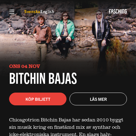
VISA MENY
Svenska
English
ONS 04 NOV
BITCHIN BAJAS
KÖP BILJETT
LÄS MER
Chicagotrion Bitchin Bajas har sedan 2010 byggt
sin musik kring en finstämd mix av synthar och
icke-elektroniska instrument. En slags halv-