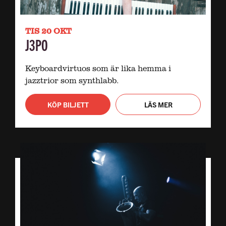
TIS 20 OKT
J3PO
Keyboardvirtuos som är lika hemma i
jazztrior som synthlabb.
KÖP BILJETT
LÄS MER