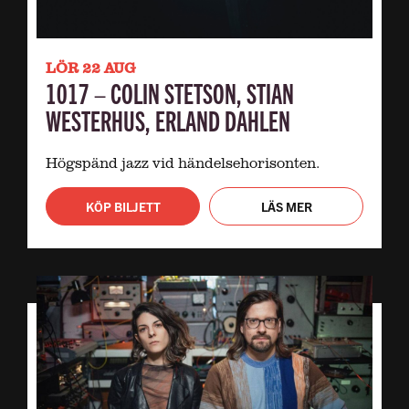
LÖR 22 AUG
1017 – COLIN STETSON, STIAN
WESTERHUS, ERLAND DAHLEN
Högspänd jazz vid händelsehorisonten.
KÖP BILJETT
LÄS MER