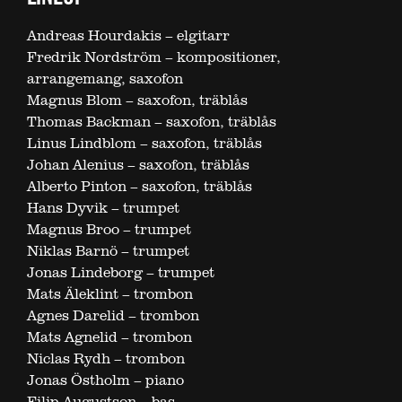
Andreas Hourdakis – elgitarr
Fredrik Nordström – kompositioner,
arrangemang, saxofon
Magnus Blom – saxofon, träblås
Thomas Backman – saxofon, träblås
Linus Lindblom – saxofon, träblås
Johan Alenius – saxofon, träblås
Alberto Pinton – saxofon, träblås
Hans Dyvik – trumpet
Magnus Broo – trumpet
Niklas Barnö – trumpet
Jonas Lindeborg – trumpet
Mats Äleklint – trombon
Agnes Darelid – trombon
Mats Agnelid – trombon
Niclas Rydh – trombon
Jonas Östholm – piano
Filip Augustson – bas