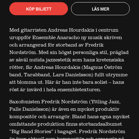
KÖP BILJETT
LÄS MER
Med gitarristen Andreas Hourdakis i centrum
uruppför Ensemble Anaracho ny musik skriven
och arrangerad för storband av Fredrik
Nordström. Med sin högst personliga stil, präglad
av såväl nutida jazzestetik som hans kretensiska
rötter, får Andreas Hourdakis (Magnus Öström
band, Tarabband, Lars Danielsson) fullt utrymme
att blomma ut. Här är han inte bara solist – hans
röst är invävd i hela ensembletexturen.
Saxofonisten Fredrik Nordström (Yttling Jazz,
Palle Danielsson) är även en mycket produktiv
kompositör och arrangör. Bland hans egna mycket
omfattande produktion finns storbandsalbumet
”Big Band Stories” i bagaget. Fredrik Nordström
är även aktuell som kompositör och arrangör på