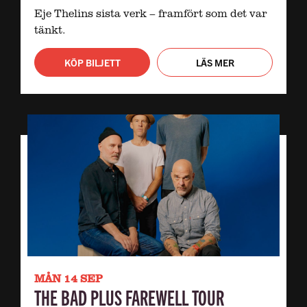
Eje Thelins sista verk – framfört som det var
tänkt.
KÖP BILJETT
LÄS MER
MÅN 14 SEP
THE BAD PLUS FAREWELL TOUR