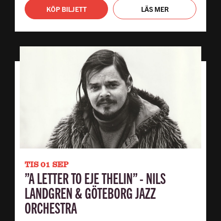
KÖP BILJETT
LÄS MER
TIS 01 SEP
”A LETTER TO EJE THELIN” - NILS
LANDGREN & GÖTEBORG JAZZ
ORCHESTRA