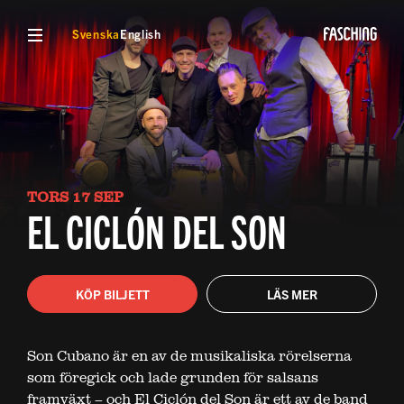
VISA MENY
Svenska
English
TORS 17 SEP
EL CICLÓN DEL SON
KÖP BILJETT
LÄS MER
Son Cubano är en av de musikaliska rörelserna
som föregick och lade grunden för salsans
framväxt – och El Ciclón del Son är ett av de band