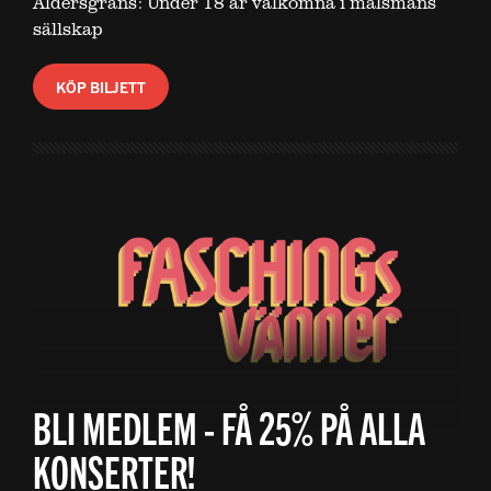
Åldersgräns: Under 18 är välkomna i målsmans
sällskap
KÖP BILJETT
BLI MEDLEM - FÅ 25% PÅ ALLA
KONSERTER!