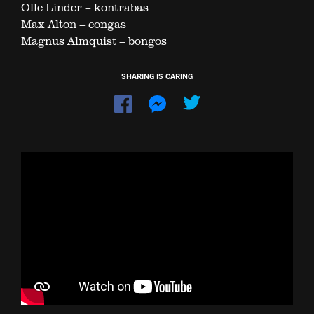
Olle Linder – kontrabas
Max Alton – congas
Magnus Almquist – bongos
SHARING IS CARING
Dela
Dela
på
på
Facebook
Messenger