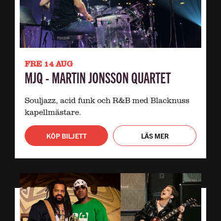
FRE 14 AUG
MJQ - MARTIN JONSSON QUARTET
Souljazz, acid funk och R&B med Blacknuss
kapellmästare.
KÖP BILJETT
LÄS MER