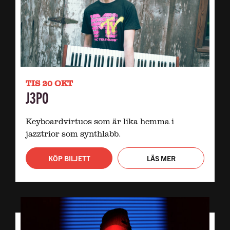
TIS 20 OKT
J3PO
Keyboardvirtuos som är lika hemma i
jazztrior som synthlabb.
KÖP BILJETT
LÄS MER