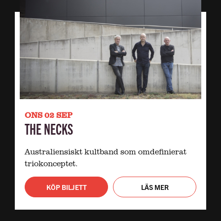
ONS 02 SEP
THE NECKS
Australiensiskt kultband som omdefinierat
triokonceptet.
KÖP BILJETT
LÄS MER