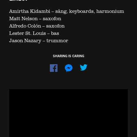
Amirtha Kidambi – sång, keyboards, harmonium
Matt Nelson – saxofon
Alfredo Colón – saxofon
Lester St. Louis – bas
Jason Nazary – trummor
SHARING IS CARING
Dela
Dela
på
på
Facebook
Messenger