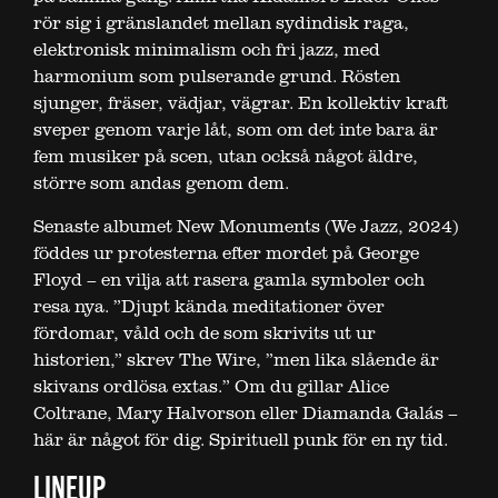
rör sig i gränslandet mellan sydindisk raga,
elektronisk minimalism och fri jazz, med
harmonium som pulserande grund. Rösten
sjunger, fräser, vädjar, vägrar. En kollektiv kraft
sveper genom varje låt, som om det inte bara är
fem musiker på scen, utan också något äldre,
större som andas genom dem.
Senaste albumet New Monuments (We Jazz, 2024)
föddes ur protesterna efter mordet på George
Floyd – en vilja att rasera gamla symboler och
resa nya. ”Djupt kända meditationer över
fördomar, våld och de som skrivits ut ur
historien,” skrev The Wire, ”men lika slående är
skivans ordlösa extas.” Om du gillar Alice
Coltrane, Mary Halvorson eller Diamanda Galás –
här är något för dig. Spirituell punk för en ny tid.
LINEUP