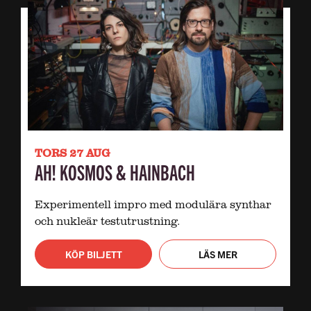
TORS 27 AUG
AH! KOSMOS & HAINBACH
Experimentell impro med modulära synthar
och nukleär testutrustning.
KÖP BILJETT
LÄS MER