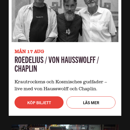
MÅN 17 AUG
ROEDELIUS / VON HAUSSWOLFF /
CHAPLIN
Krautrockens och Kosmisches gudfader –
live med von Hausswolff och Chaplin.
KÖP BILJETT
LÄS MER