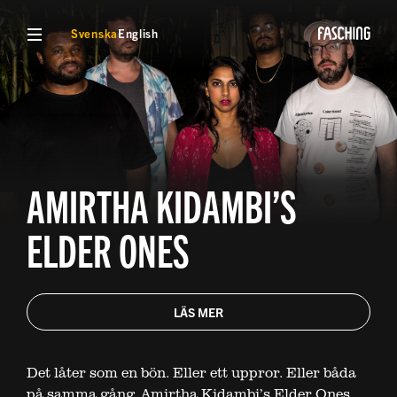
VISA MENY
Svenska
English
AMIRTHA KIDAMBI’S
ELDER ONES
LÄS MER
Det låter som en bön. Eller ett uppror. Eller båda
på samma gång. Amirtha Kidambi’s Elder Ones