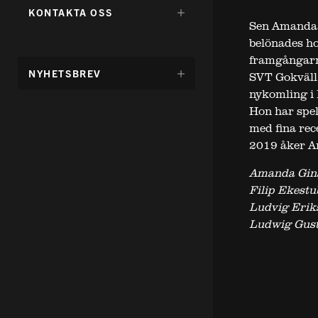
FÖR:
DÖLJ
KONTAKTA OSS
UNDERMENY
Sen Amanda 
FÖR:
belönades ho
framgångarna
DÖLJ
NYHETSBREV
SVT Gokväll 
UNDERMENY
nykomling i 
FÖR:
Hon har spel
med fina rec
2019 åker A
Amanda Gin
Filip Ekestu
Ludvig Erik
Ludwig Gus