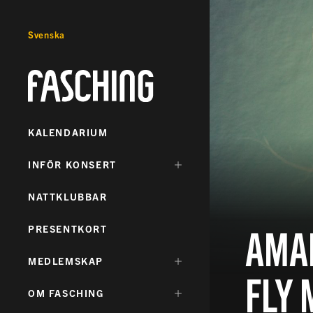
Svenska
Fasching
KALENDARIUM
DÖLJ
INFÖR KONSERT
UNDERMENY
FÖR:
NATTKLUBBAR
AMAN
PRESENTKORT
DÖLJ
MEDLEMSKAP
FLY 
UNDERMENY
FÖR:
DÖLJ
OM FASCHING
UNDERMENY