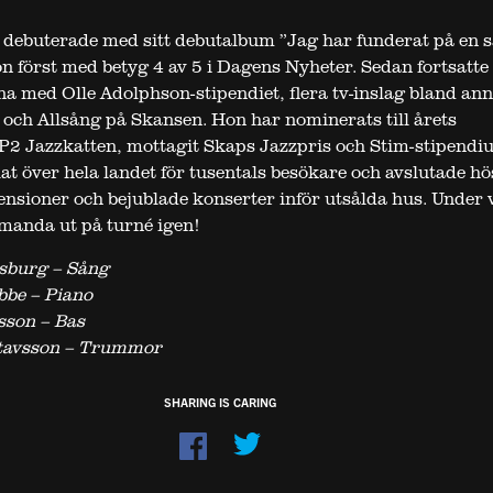
debuterade med sitt debutalbum ”Jag har funderat på en 
n först med betyg 4 av 5 i Dagens Nyheter. Sedan fortsatte
 med Olle Adolphson-stipendiet, flera tv-inslag bland ann
och Allsång på Skansen. Hon har nominerats till årets
P2 Jazzkatten, mottagit Skaps Jazzpris och Stim-stipendi
at över hela landet för tusentals besökare och avslutade hö
ensioner och bejublade konserter inför utsålda hus. Under 
manda ut på turné igen!
sburg – Sång
bbe – Piano
sson – Bas
tavsson – Trummor
SHARING IS CARING
Dela
på