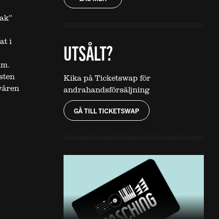
sak”
at i
UTSÅLT?
um.
sten
Kika på Ticketswap för
våren
andrahandsförsäljning
GÅ TILL TICKETSWAP