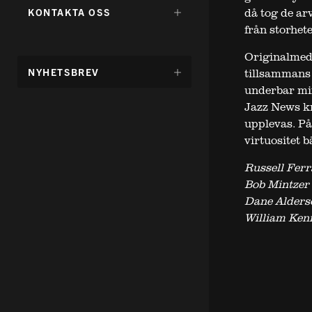
FÖR:
DÖLJ
då tog de ar
KONTAKTA OSS
UNDERMENY
från storhet
FÖR:
Originalmed
DÖLJ
NYHETSBREV
tillsammans
UNDERMENY
underbar mix
FÖR:
Jazz News kr
upplevas. P
virtuositet bä
Russell Ferr
Bob Mintzer 
Dane Alders
William Ken