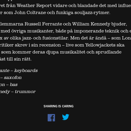
vet från Weather Report vidare och blandade det med influ
er som John Coltrane och funkiga souljazz-rytmer.
lemmarna Russell Ferrante och William Kennedy bjuder,
 med övriga musikanter, både på imponerande teknik och 
 av olika jazz- och fusionstilar. Men det är ändå – som Lo
itiker skrev i sin recension – live som Yellowjackets ska
å scen kommer deras djupa musikalitet och sprudlande
st till sin rätt.
ante – keyboards
– saxofon
on – bas
nedy – trummor
SHARING IS CARING
Dela
på