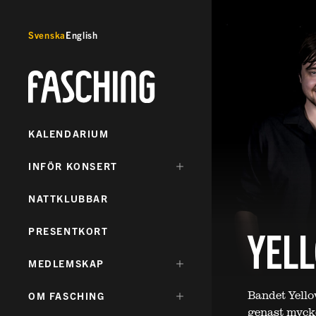
Svenska
English
Fasching
KALENDARIUM
DÖLJ
INFÖR KONSERT
UNDERMENY
FÖR:
NATTKLUBBAR
YEL
PRESENTKORT
DÖLJ
MEDLEMSKAP
UNDERMENY
FÖR:
Bandet Yello
DÖLJ
OM FASCHING
UNDERMENY
genast myck