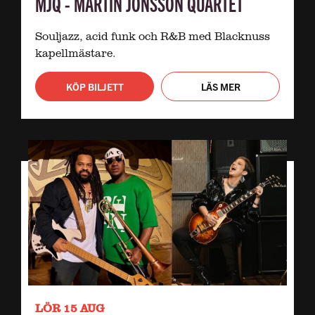
MJQ - MARTIN JONSSON QUARTET
Souljazz, acid funk och R&B med Blacknuss
kapellmästare.
KÖP BILJETT
LÄS MER
LÖR 15 AUG