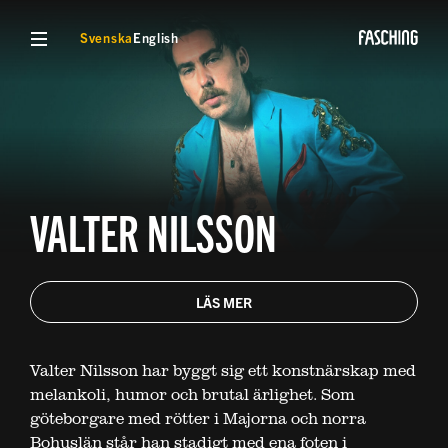
VISA MENY
Svenska
English
VALTER NILSSON
LÄS MER
Valter Nilsson har byggt sig ett konstnärskap med
melankoli, humor och brutal ärlighet. Som
göteborgare med rötter i Majorna och norra
Bohuslän står han stadigt med ena foten i