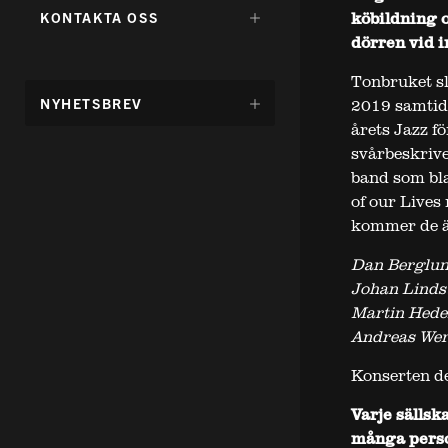
FÖR:
DÖLJ
köbildning o
KONTAKTA OSS
UNDERMENY
dörren vid i
FÖR:
Tonbruket sl
DÖLJ
NYHETSBREV
2019 samtidi
UNDERMENY
årets Jazz fö
FÖR:
svårbeskriv
band som bl
of our Lives 
kommer de än
Dan Berglun
Johan Lindst
Martin Heder
Andreas Wer
Konserten d
Varje sällsk
många person