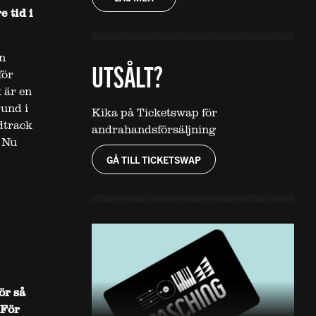
 tid i
n
UTSÅLT?
för
 är en
und i
Kika på Ticketswap för
dtrack
andrahandsförsäljning
. Nu
GÅ TILL TICKETSWAP
ör så
 För