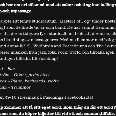
ch ber om ert tålamod med att saker och ting kan ta längre
n-och utpassage.
äppte sitt femte studioalbum ”Masters of Fog” under höste
gt som de firade tio år som band. De har vunnit Grammis 
r alla deras tidigare fyra studioalbum trots att deras musik
en blandning av massa genres. Med medlemmar med bakgr
and annat E.S.T., Wildbirds and Peacedrums och The Soun
reser musiken från jazz, folk, rock, world och tillbaka igen
tligen tillbaka till Fasching!
d – Bas
röm – Gitarr, pedal steel
os – Piano, keyboards, violin
liin – Trummor
en 29/10 streamas på Faschings
Facebooksida
!
ap kommer att få sitt eget bord. Kom ihåg du får ett bord f
er som du köper biljetter till vid ett och samma tillfälle.