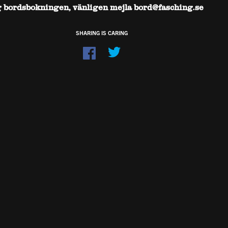
g bordsbokningen, vänligen mejla bord@fasching.se
SHARING IS CARING
Dela
på
Facebook