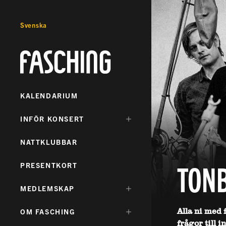
Svenska
Fasching
KALENDARIUM
DÖLJ
INFÖR KONSERT
UNDERMENY
FÖR:
NATTKLUBBAR
TON
PRESENTKORT
DÖLJ
MEDLEMSKAP
UNDERMENY
FÖR:
Alla ni med 
DÖLJ
OM FASCHING
UNDERMENY
frågor till i