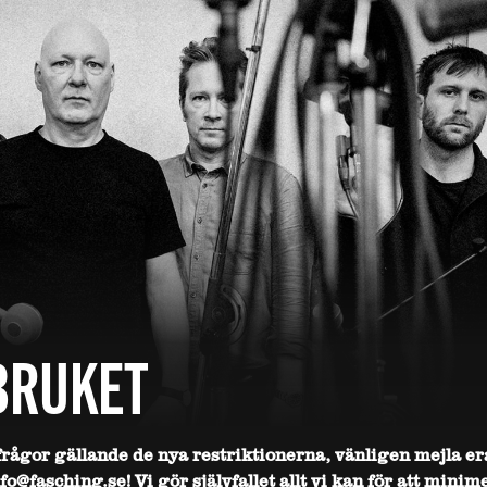
BRUKET
frågor gällande de nya restriktionerna, vänligen mejla er
nfo@fasching.se! Vi gör självfallet allt vi kan för att minim