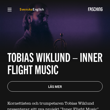
VISA MENY
Svenska
English
TOBIAS WIKLUND – INNER
FLIGHT MUSIC
LÄS MER
Kornettisten och trumpetaren Tobias Wiklund
presenterar sitt nya projekt ”Inner Flight Music”,