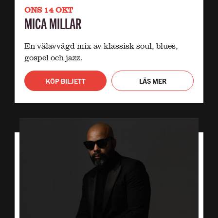
ONS 14 OKT
MICA MILLAR
En välavvägd mix av klassisk soul, blues,
gospel och jazz.
KÖP BILJETT
LÄS MER