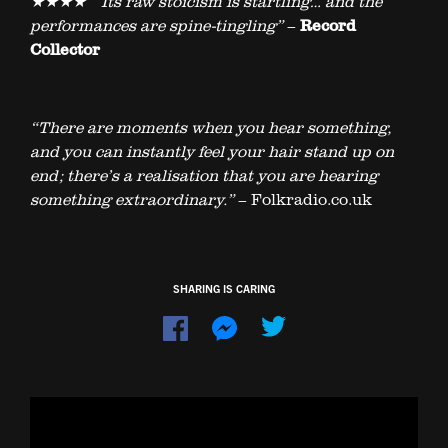
★★★★
“Its raw stoicism is startling… and the
performances are spine-tingling”
–
Record
Collector
“There are moments when you hear something,
and you can instantly feel your hair stand up on
end; there’s a realisation that you are hearing
something extraordinary.”
– Folkradio.co.uk
SHARING IS CARING
Dela
Dela
på
på
Facebook
Messenger