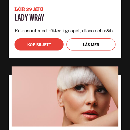
LÖR 29 AUG
LADY WRAY
Retrosoul med rötter i gospel, disco och r&b.
KÖP BILJETT
LÄS MER