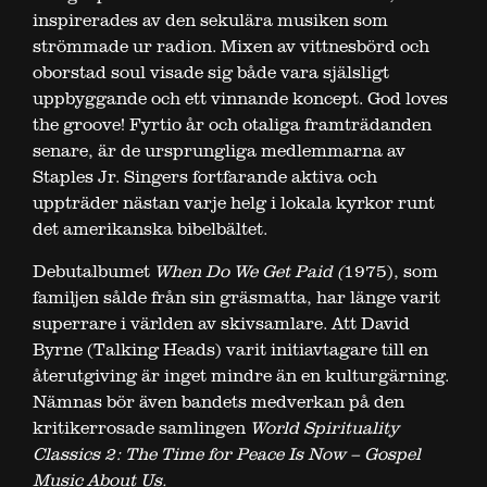
inspirerades av den sekulära musiken som
strömmade ur radion. Mixen av vittnesbörd och
oborstad soul visade sig både vara själsligt
uppbyggande och ett vinnande koncept. God loves
the groove! Fyrtio år och otaliga framträdanden
senare, är de ursprungliga medlemmarna av
Staples Jr. Singers fortfarande aktiva och
uppträder nästan varje helg i lokala kyrkor runt
det amerikanska bibelbältet.
Debutalbumet
When Do We Get Paid (
1975), som
familjen sålde från sin gräsmatta, har länge varit
superrare i världen av skivsamlare. Att David
Byrne (Talking Heads) varit initiavtagare till en
återutgiving är inget mindre än en kulturgärning.
Nämnas bör även bandets medverkan på den
kritikerrosade samlingen
World Spirituality
Classics 2: The Time fo
r
Peace Is Now – Gospel
Music About Us
.