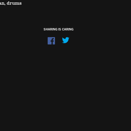
an, drums
SHARING IS CARING
Dela
på
Facebook