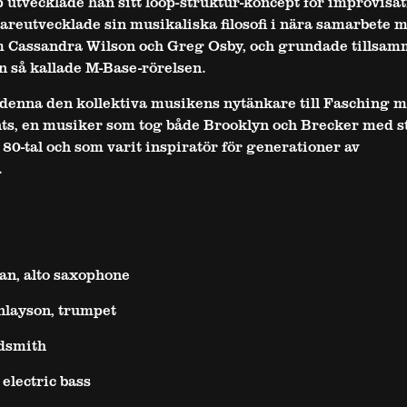
utvecklade han sitt loop-struktur-koncept för improvisat
reutvecklade sin musikaliska filosofi i nära samarbete 
 Cassandra Wilson och Greg Osby, och grundade tillsa
 så kallade M-Base-rörelsen.
enna den kollektiva musikens nytänkare till Fasching me
ts, en musiker som tog både Brooklyn och Brecker med 
 80-tal och som varit inspiratör för generationer av
.
an, alto saxophone
nlayson, trumpet
dsmith
electric bass