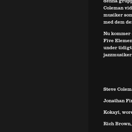
denna grupp 
Coleman vida
musiker som
med dem den
Nu kommer d
Five Elemen
under tidigt
jazzmusiker
Steve Colem
Jonathan Fi
Kokayi, wor
Rich Brown, 