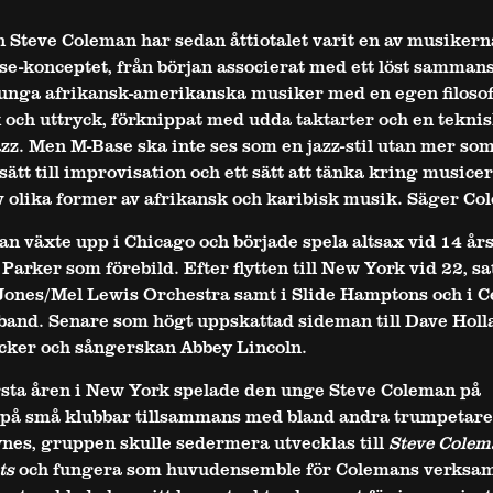
 Steve Coleman har sedan åttiotalet varit en av musikern
-konceptet, från början associerat med ett löst sammans
 unga afrikansk-amerikanska musiker med en egen filosof
och uttryck, förknippat med udda taktarter och en teknis
zz. Men M-Base ska inte ses som en jazz-stil utan mer som
sätt till improvisation och ett sätt att tänka kring musice
v olika former av afrikansk och karibisk musik. Säger Co
n växte upp i Chicago och började spela altsax vid 14 års
Parker som förebild. Efter flytten till New York vid 22, sa
Jones/Mel Lewis Orchestra samt i Slide Hamptons och i C
band. Senare som högt uppskattad sideman till Dave Holl
cker och sångerskan Abbey Lincoln.
rsta åren i New York spelade den unge Steve Coleman på
 på små klubbar tillsammans med bland andra trumpetar
es, gruppen skulle sedermera utvecklas till
Steve Colem
ts
och fungera som huvudensemble för Colemans verksam