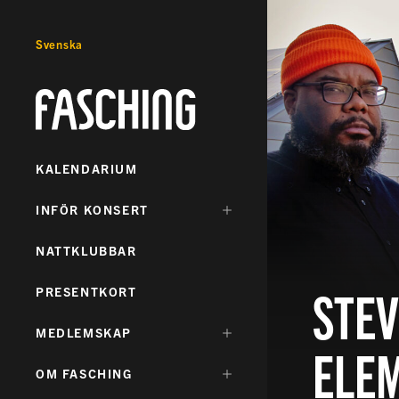
Svenska
Fasching
KALENDARIUM
DÖLJ
INFÖR KONSERT
UNDERMENY
FÖR:
NATTKLUBBAR
STEV
PRESENTKORT
DÖLJ
MEDLEMSKAP
ELE
UNDERMENY
FÖR:
DÖLJ
OM FASCHING
UNDERMENY