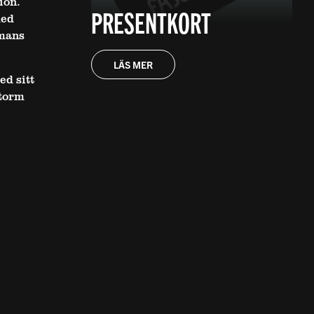
ion.
PRESENTKORT
med
mmans
LÄS MER
d sitt
storm