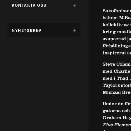
FÖR:
DÖLJ
KONTAKTA OSS
UNDERMENY
Saxofonisten
FÖR:
bakom M-Base
kollektiv av
DÖLJ
NYHETSBREV
kring musik 
UNDERMENY
avancerad ja
FÖR:
förhållnings
inspirerat a
Steve Colema
med Charlie 
med i Thad 
Taylors stor
Michael Bre
Under de fö
gatorna och
Graham Hayn
Five Elemen