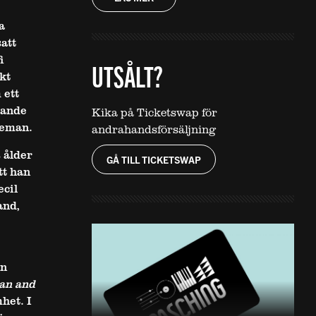
a
att
i
UTSÅLT?
kt
 ett
rande
Kika på Ticketswap för
leman.
andrahandsförsäljning
 ålder
GÅ TILL TICKETSWAP
tt han
ecil
and,
en
an and
het. I