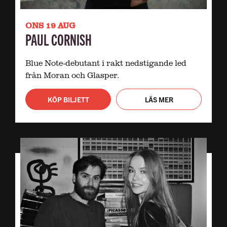
ONS 19 AUG
PAUL CORNISH
Blue Note-debutant i rakt nedstigande led
från Moran och Glasper.
KÖP BILJETT
LÄS MER