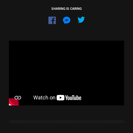
SHARING IS CARING
Dela
Dela
på
på
Facebook
Messenger