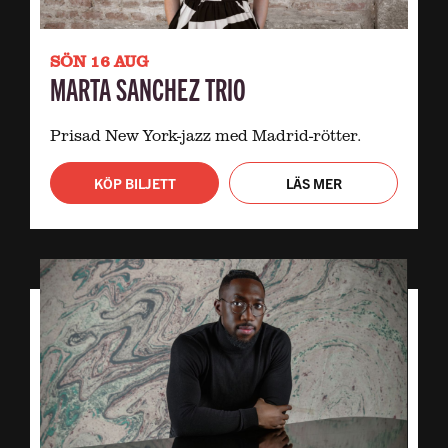
SÖN 16 AUG
MARTA SANCHEZ TRIO
Prisad New York-jazz med Madrid-rötter.
KÖP BILJETT
LÄS MER