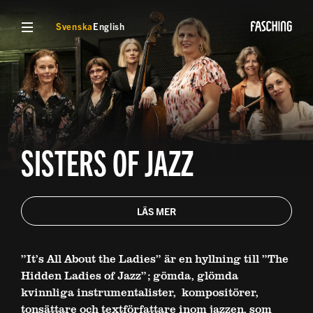
VISA MENY
Svenska
English
SISTERS OF JAZZ
LÄS MER
”It’s All About the Ladies” är en hyllning till ”The
Hidden Ladies of Jazz”; gömda, glömda
kvinnliga instrumentalister, kompositörer,
tonsättare och textförfattare inom jazzen, som