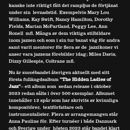
kanske inte riktigt fått det rampljus de förtjänat
under sin levnadstid. Exempelvis Mary Lou
Williams, Kay Swift, Nancy Hamilton, Dorothy
Fields, Marian McPartland, Peggy Lee, Ann
Ronell mfl. Många av dem viktiga stilbildare
inom jazzen och som i sin tur banat väg för andra
samt varit mentorer för flera av de jazzikoner vi
anser vara jazzens förebilder idag; Miles Davis,
Dizzy Gillespie, Coltrane mfl.
Nu är succébandet
återigen
aktuellt med sitt
första fullängdsalbum
”The Hidden Ladies of
Jazz”
– ett album som sedan release i oktober
2023 redan sålts i över 500 exemplar. Albumet
innehåller 12 spår som har skrivits av kvinnliga
kompositörer, textförfattare och
instrumentalister. Flera av arrangemangen står
Anna Pauline för. Efter turnéer i både Danmark
och Sverige under hösten 2023 står bandet klart