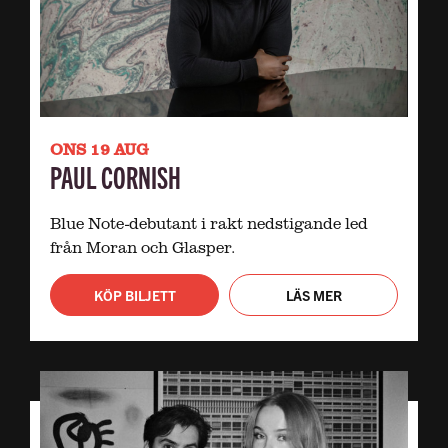
ONS 19 AUG
PAUL CORNISH
Blue Note-debutant i rakt nedstigande led
från Moran och Glasper.
KÖP BILJETT
LÄS MER