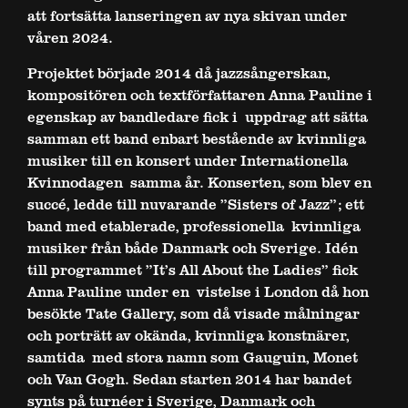
att fortsätta lanseringen av nya skivan under
våren 2024.
Projektet började 2014 då jazzsångerskan,
kompositören och textförfattaren Anna Pauline i
egenskap av bandledare fick i uppdrag att sätta
samman ett band enbart bestående av kvinnliga
musiker till en konsert under Internationella
Kvinnodagen samma år. Konserten, som blev en
succé, ledde till nuvarande ”Sisters of Jazz”; ett
band med etablerade, professionella kvinnliga
musiker från både Danmark och Sverige. Idén
till programmet ”It’s All About the Ladies” fick
Anna Pauline under en vistelse i London då hon
besökte Tate Gallery, som då visade målningar
och porträtt av okända, kvinnliga konstnärer,
samtida med stora namn som Gauguin, Monet
och Van Gogh. Sedan starten 2014 har bandet
synts på turnéer i Sverige, Danmark och