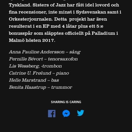
Tyskland. Sisters of Jazz har fått idel lovord och
fina recensioner, inte minst i Sydsvenskan samt i
Orkesterjournalen. Detta projekt har även
resulterat i en EP med 4 låtar plus ett 5:e
bonusspår som släpptes officiellt på Palladium i
Malmö hösten 2017.
Anna Pauline Andersson – sång
Pernille Bévort – tenorsaxofon
Lis Wessberg, -trombon
Catrine U. Frølund – piano
Helle Marstrand – bas
Benita Haastrup – trummor
SHARING IS CARING
Dela
Dela
på
på
Facebook
Messenger