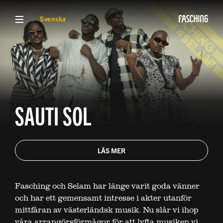
VISA MENY
Svenska
SAUTI SOL
LÄS MER
Fasching och Selam har länge varit goda vänner
och har ett gemensamt intresse i akter utanför
mittfåran av västerländsk musik. Nu slår vi ihop
våra arrangörsförmågor för att lyfta musiken vi