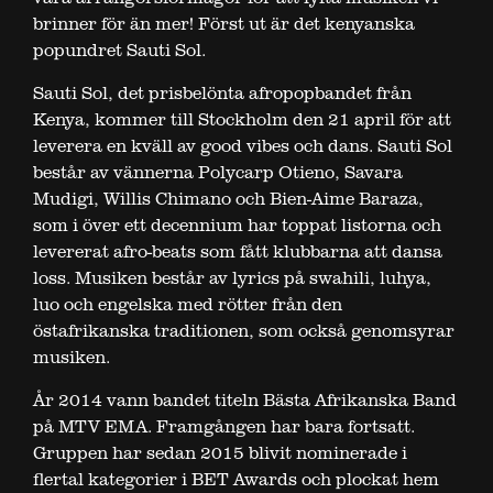
brinner för än mer! Först ut är det kenyanska
popundret Sauti Sol.
Sauti Sol, det prisbelönta afropopbandet från
Kenya, kommer till Stockholm den 21 april för att
leverera en kväll av good vibes och dans. Sauti Sol
består av vännerna Polycarp Otieno, Savara
Mudigi, Willis Chimano och Bien-Aime Baraza,
som i över ett decennium har toppat listorna och
levererat afro-beats som fått klubbarna att dansa
loss. Musiken består av lyrics på swahili, luhya,
luo och engelska med rötter från den
östafrikanska traditionen, som också genomsyrar
musiken.
År 2014 vann bandet titeln Bästa Afrikanska Band
på MTV EMA. Framgången har bara fortsatt.
Gruppen har sedan 2015 blivit nominerade i
flertal kategorier i BET Awards och plockat hem