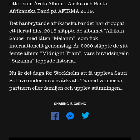
titlar som Årets Album i Afrika och Bästa
Afrikanska Band på AFIRMA 2019.
Det banbrytande afrikanska bandet har droppat
ett flertal hits. 2018 släppte de albumet ”Afrikan
Sauce” med låten ”Melanin”, som fick
internationellt genomslag. År 2020 släppte de sitt
femte album ”Midnight Train”, vars huvudsingeln
”Suzanna” toppade listorna.
Nu är det dags för Stockholm att få uppleva Sauti
Sol live under en senvårkväll. Ta med vännerna,
partnern eller familjen och upplev stämningen…
SHARING IS CARING
Dela
Dela
på
på
Facebook
Messenger