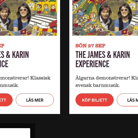
EP
SÖN 27 SEP
ES & KARIN
THE JAMES & KARIN
NCE
EXPERIENCE
monstrerar! Klassisk
Älgarna demonstrerar! Kl
rnmusik.
svensk barnmusik.
ETT
LÄS MER
KÖP BILJETT
LÄS 