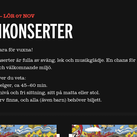
– LÖR 07 NOV
NKONSERTER
bara för vuxna!
erter är fulla av sväng, lek och musikglädje. En chans för 
ch välkomnande miljö.
er du veta:
elger, ca 45–60 min.
vå och fri sittning, sitt på matta eller stol.
v finns, och alla (även barn) behöver biljett.