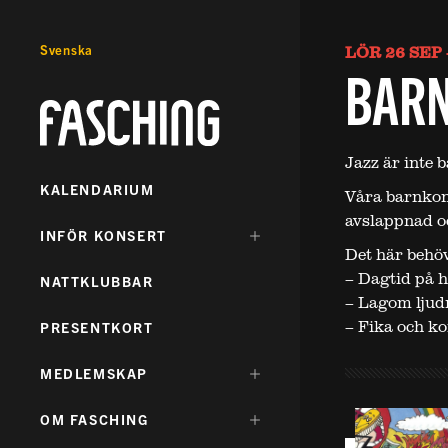
Svenska
LÖR 26 SEP 
BAR
Fasching
Jazz är inte 
KALENDARIUM
Våra barnkons
avslappnad o
DÖLJ
INFÖR KONSERT
UNDERMENY
Det här behöv
FÖR:
– Dagtid på h
NATTKLUBBAR
– Lagom ljudni
– Fika och kor
PRESENTKORT
DÖLJ
MEDLEMSKAP
UNDERMENY
FÖR:
DÖLJ
OM FASCHING
UNDERMENY