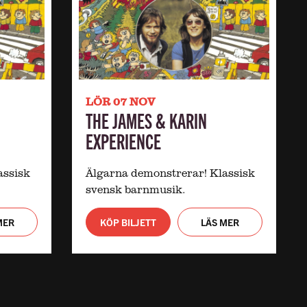
LÖR 07 NOV
THE JAMES & KARIN
EXPERIENCE
assisk
Älgarna demonstrerar! Klassisk
svensk barnmusik.
MER
KÖP BILJETT
LÄS MER