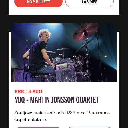
KÖP BILJETT
LÄS MER
FRE 14 AUG
MJQ - MARTIN JONSSON QUARTET
Souljazz, acid funk och R&B med Blacknuss
kapellmästare.