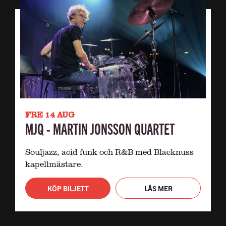
FRE 14 AUG
MJQ - MARTIN JONSSON QUARTET
Souljazz, acid funk och R&B med Blacknuss
kapellmästare.
KÖP BILJETT
LÄS MER