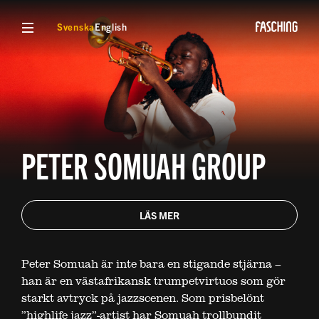
VISA MENY
Svenska
English
PETER SOMUAH GROUP
LÄS MER
Peter Somuah är inte bara en stigande stjärna –
han är en västafrikansk trumpetvirtuos som gör
starkt avtryck på jazzscenen. Som prisbelönt
”highlife jazz”-artist har Somuah trollbundit