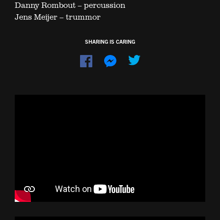
Danny Rombout – percussion
Jens Meijer – trummor
SHARING IS CARING
Dela
Dela
på
på
Facebook
Messenger