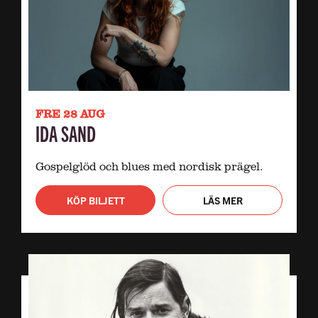
FRE 28 AUG
IDA SAND
Gospelglöd och blues med nordisk prägel.
KÖP BILJETT
LÄS MER