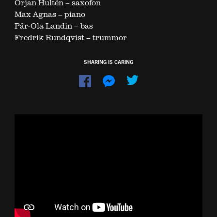
Örjan Hultén – saxofon
Max Agnas – piano
Pär-Ola Landin – bas
Fredrik Rundqvist – trummor
SHARING IS CARING
Dela
Dela
på
på
Facebook
Messenger