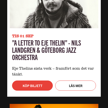
TIS 01 SEP
”A LETTER TO EJE THELIN” - NILS
LANDGREN & GÖTEBORG JAZZ
ORCHESTRA
Eje Thelins sista verk – framfört som det var
tänkt.
KÖP BILJETT
LÄS MER