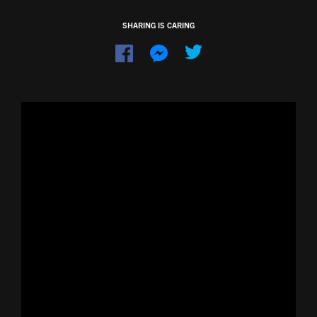
SHARING IS CARING
Dela
Dela
på
på
Facebook
Messenger