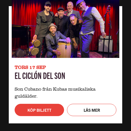
TORS 17 SEP
EL CICLÓN DEL SON
Son Cubano från Kubas musikaliska
guldålder.
KÖP BILJETT
LÄS MER