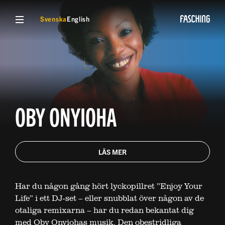
VISA MENY
Svenska
English
OBY ONYIOHA
LÄS MER
Har du någon gång hört lyckopillret ”Enjoy Your
Life” i ett DJ-set – eller snubblat över någon av de
otaliga remixarna – har du redan bekantat dig
med Oby Onyiohas musik. Den obestridliga