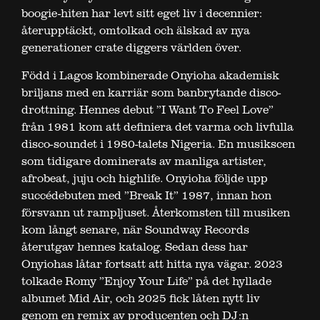
boogie-hiten har levt sitt eget liv i decennier:
återupptäckt, omtolkad och älskad av nya
generationer crate diggers världen över.
Född i Lagos kombinerade Onyioha akademisk
briljans med en karriär som banbrytande disco-
drottning. Hennes debut ”I Want To Feel Love”
från 1981 kom att definiera det varma och livfulla
disco-soundet i 1980-talets Nigeria. En musikscen
som tidigare dominerats av manliga artister,
afrobeat, juju och highlife. Onyioha följde upp
succédebuten med ”Break It” 1987, innan hon
försvann ut rampljuset. Återkomsten till musiken
kom långt senare, när Soundway Records
återutgav hennes katalog. Sedan dess har
Onyiohas låtar fortsatt att hitta nya vägar. 2023
tolkade Romy ”Enjoy Your Life” på det hyllade
albumet Mid Air, och 2025 fick låten nytt liv
genom en remix av producenten och DJ:n