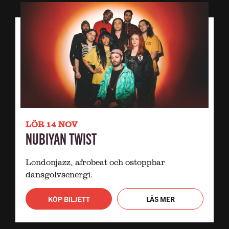
LÖR 14 NOV
NUBIYAN TWIST
Londonjazz, afrobeat och ostoppbar
dansgolvsenergi.
KÖP BILJETT
LÄS MER