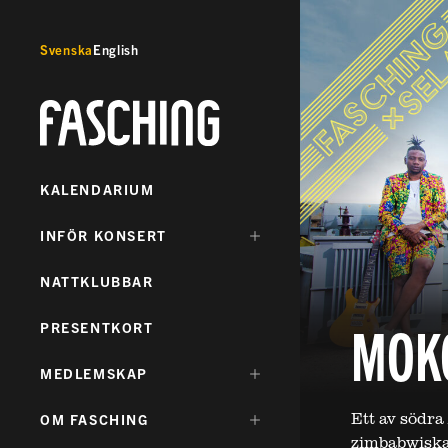
Svenska
English
Fasching
KALENDARIUM
DÖLJ
INFÖR KONSERT
UNDERMENY
FÖR:
NATTKLUBBAR
MOK
PRESENTKORT
DÖLJ
MEDLEMSKAP
UNDERMENY
FÖR:
Ett av södra
DÖLJ
OM FASCHING
UNDERMENY
zimbabwiska 