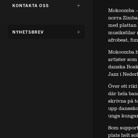
FÖR:
DÖLJ
KONTAKTA OSS
Mokoomba – 
UNDERMENY
FÖR:
norra Zimbab
med plattan 
DÖLJ
NYHETSBREV
musikstilar 
UNDERMENY
afrobeat, fu
FÖR:
Mokoomba har
artister som
danska Roski
Jazz i Neder
Över ett rik
där hela ban
skrivna på t
upp dansskor
unga kungar
Som support 
plats helt s