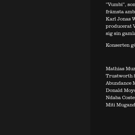
”Vumbi”, som
främsta amb
Karl Jonas W
producerat V
sig sin gaml
Konserten g
Mathias Muza
Trustworth 
Abundance M
Donald Moyo
Ndaba Coste
Miti Mugand