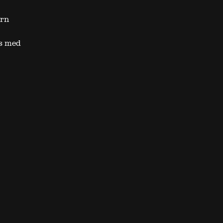
ern
as med