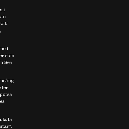
s i
dan
kala
,
 med
ler som
th Sea
tämsång
xter
 putsa
es
ula ta
itar”.