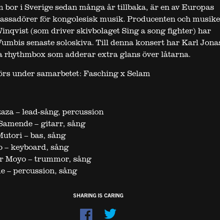
 bor i Sverige sedan många år tillbaka, är en av Europas
assadörer för kongolesisk musik. Producenten och musik
inqvist (som driver skivbolaget Sing a song fighter) har
umbis senaste soloskiva. Till denna konsert har Karl Jon
a rhythmbox som adderar extra glans över låtarna.
örs under samarbetet: Fasching x Selam
za – lead-sång, percussion
Samende – gitarr, sång
utori – bas, sång
 – keyboard, sång
r Moyo – trummor, sång
e – percussion, sång
SHARING IS CARING
Dela