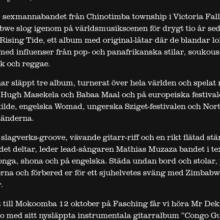
sexmannabandet från Chinotimba township i Victoria Fall
we slog igenom på världsmusikscenen för drygt tio år se
Rising Tide, ett album med original-låtar där de blandar lo
med influenser från pop- och panafrikanska stilar, soukous
nk och reggae.
 släppt tre album, turnerat över hela världen och spelat
 Hugh Masekela och Babaa Maal och på europeiska festiva
lde, engelska Womad, ungerska Sziget-festivalen och Nor
länderna.
t slagverks-groove, vävande gitarr-riff och en rikt flätad s
det deltar, leder lead-sångaren Mathias Muzaza bandet i te
onga, shona och på engelska. Städa undan bord och stolar,
na och förbered er för ett sjuhelvetes sväng med Zimbabw
.
till Mokoomba 12 oktober på Fasching får vi höra Mr Dek
olo med sitt nysläppta instrumentala gitarralbum ”Congo Gu