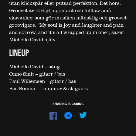
utan klickspår eller putsad perfektion. Det hörs.
Groovet är rörligt, spontant och fullt av små
skavanker som gör musiken mänsklig och groovet
groovigare. “My soul is joy and laughter and pain
and sorrow, and it’s all wrapped up in one”, säger
Michelle David själv.
LINEUP
Michelle David – sång
Onno Smit – gitarr / bas
Paul Willemsen – gitarr / bas
Bas Bouma – trummor & slagverk
SHARING IS CARING
Dela
Dela
på
på
Facebook
Messenger