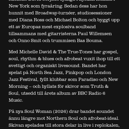
New York som fyraåring. Sedan dess har hon
hunnit med Broadway-turnéer, studiosessioner
med Diana Ross och Michael Bolton och byggt upp
ett av Europas mest explosiva soulband
tillsammans med gitarristerna Paul Willemsen
och Onno Smit och trummisen Bas Bouma.
Med Michelle David & The True-Tones har gospel,
soul, rhythm & blues och afrobeat vuxit ihop till ett
svettigt och organiskt livesound. Bandet har
spelat på North Sea Jazz, Pinkpop och London
Jazz Festival, fyllt klubbar som Paradiso och New
Morning – och hyllats för skivor som Truth &
Soul, utsedd till årets album av BBC Radio 6
Music.
På nya Soul Woman (2026) drar bandet soundet
ännu längre mot Northern Soul och afrobeat-ideal.
Skivan spelades till stora delar in live i replokalen,