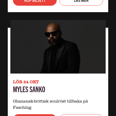
KÖP BILJETT
LÄS MER
LÖR 24 OKT
MYLES SANKO
Ghanansk-brittisk soulröst tillbaka på
Fasching.