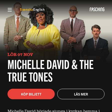
VISA MENY
Svenska
English
LÖR 07 NOV
MICHELLE DAVID & THE
TRUE TONES
KÖP BILJETT
LÄS MER
Michelle David började sjunga i kyrkan hemma i