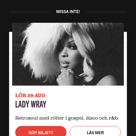
MISSA INTE!
LÖR 29 AUG
LADY WRAY
Retrosoul med rötter i gospel, disco och r&b.
KÖP BILJETT
LÄS MER