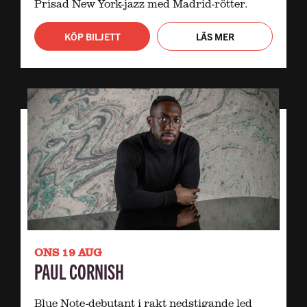
Prisad New York-jazz med Madrid-rötter.
KÖP BILJETT
LÄS MER
ONS 19 AUG
PAUL CORNISH
Blue Note-debutant i rakt nedstigande led