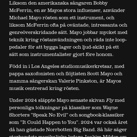
Liksom den amerikanska sångaren Bobby
McFerrin, en av Mayos stora influenser, använder
Michael Mayo rösten som ett instrument, och
liksom McFerrin ofta på oväntade, intressanta och
genreöverskridande sätt. Mayo jobbar mycket med
teknik kring röstanvändningen och räds inte loop-
pedaler för att bygga lager och ljud-skikt på ett
sätt som instrumentalister gjort före honom.
Född in i Los Angeles studiomusikerkretsar, med
pappa saxofonisten och flöjtisten Scott Mayo och
mamma sångerskan Valerie Pinkston, är Mayos
musik centrerad kring rösten.
Under 2024 släppte Mayo senaste skivan
Fly
med
personliga tolkningar på klassiker som Wayne
Shorters ”Speak No Evil” och songbook-klassiker
som ”It Could Happen to You”. 2024 var också året
då han gästade Norrbotten Big Band. Så här säger
storbandets musikaliska ledare Joakim Milder om