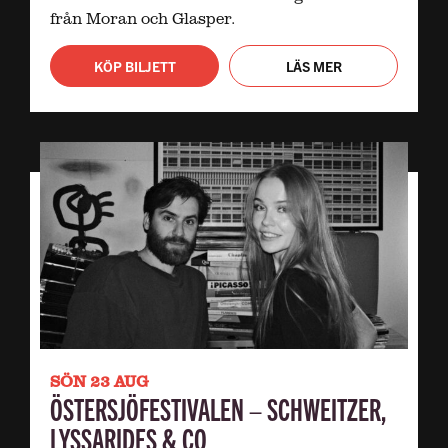
från Moran och Glasper.
KÖP BILJETT
LÄS MER
SÖN 23 AUG
ÖSTERSJÖFESTIVALEN – SCHWEITZER,
LYSSARIDES & CO