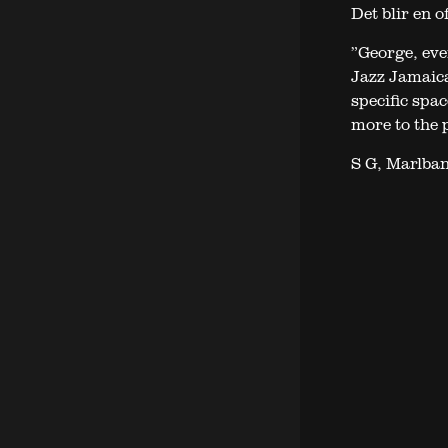
Det blir en o
”George, eve
Jazz Jamaica
specific spac
more to the 
S G, Marlban