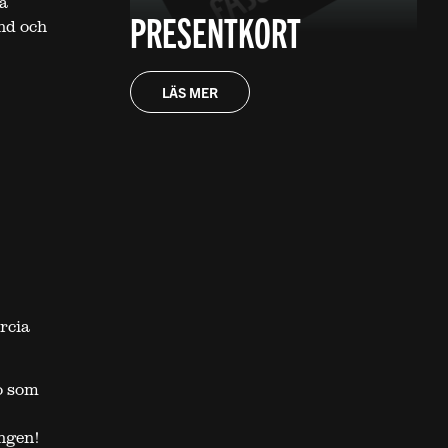
a
PRESENTKORT
und och
LÄS MER
rcia
io som
ngen!