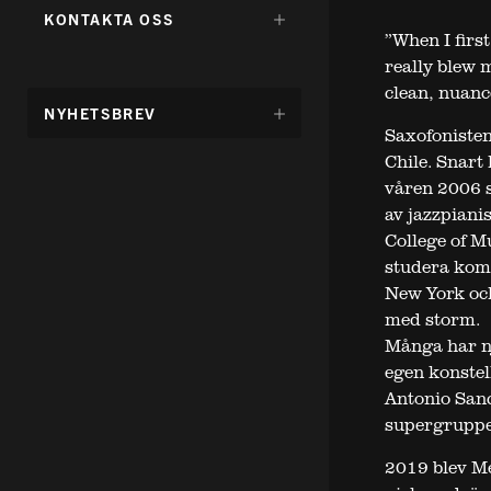
FÖR:
DÖLJ
KONTAKTA OSS
UNDERMENY
”When I firs
FÖR:
really blew 
clean, nuanc
DÖLJ
NYHETSBREV
UNDERMENY
Saxofonisten
FÖR:
Chile. Snart
våren 2006 
av jazzpiani
College of M
studera komp
New York och
med storm.
Många har nj
egen konste
Antonio Sanc
supergruppe
2019 blev M