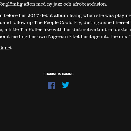
förglömlig afton med ny jazz och afrobeat-fusion.
n before her 2017 debut album Isang when she was playing
 and follow-up The People Could Fly, distinguished herself 
e, a little Tia Fuller-like with her distinctive timbral dexter
point feeding her own Nigerian Eket heritage into the mix.”
k.net
SHARING IS CARING
Dela
på
Facebook