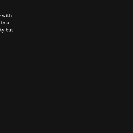
 with
in a
ity but