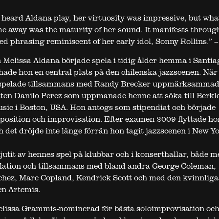
t heard Aldana play, her virtuosity was impressive, but wha
me away was the maturity of her sound. It manifests throug
ed phrasing reminiscent of her early idol, Sonny Rollins.”
 Melissa Aldana började spela i tidig ålder hemma i Santia
 hade hon en central plats på den chilenska jazzscenen. När
spelade tillsammans med Randy Brecker uppmärksammad
sten Danilo Perez som uppmanade henne att söka till Berkl
usic i Boston, USA. Hon antogs som stipendiat och började
osition och improvisation. Efter examen 2009 flyttade hon
 det dröjde inte länge förrän hon tagit jazzscenen i New Y
utit av hennes spel på klubbar och i konserthallar, både m
llation och tillsammans med bland andra George Coleman,
hez, Marc Copland, Kendrick Scott och med den kvinnliga
n Artemis.
elissa Grammis-nominerad för bästa soloimprovisation oc