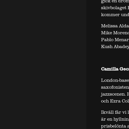
gick en dröm
skivbolaget 
kommer und
Melissa Alda
Mike Moreno
Pablo Menar
Kush Abade
Camilla Geo
London-baser
saxofonisten
jazzscenen.
och Ezra Coll
Ikväll får vi
är en hyllnin
prisbelönta 