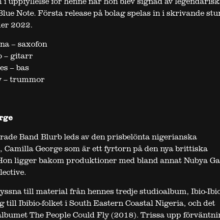
 i uppfyllelse för henne när hon blev signad av legendarisk
Blue Note. Första release på bolag spelas in i skrivande st
er 2022.
na – saxofon
 – gitarr
es – bas
y – trummor
rge
ade Band Blurb leds av den prisbelönta nigerianska
, Camilla George som är ett fyrtorn på den nya brittiska
 Hon ligger bakom produktioner med bland annat Nubya Ga
ective.
 lyssna till material från hennes tredje studioalbum, Ibio-Ib
g till Ibibio-folket i South Eastern Coastal Nigeria, och det
albumet The People Could Fly (2018). Trissa upp förväntni