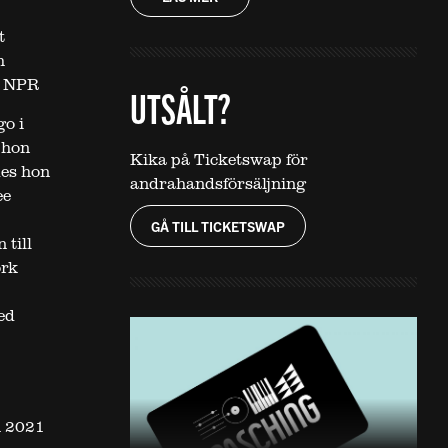
t
h
 – NPR
UTSÅLT?
go i
 hon
Kika på Ticketswap för
es hon
andrahandsförsäljning
ee
GÅ TILL TICKETSWAP
 till
ork
ed
h 2021