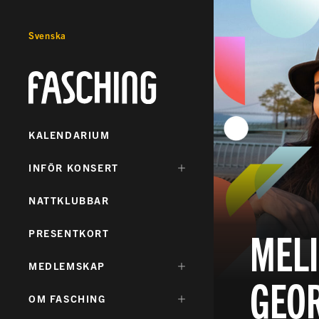
Svenska
Fasching
KALENDARIUM
DÖLJ
INFÖR KONSERT
UNDERMENY
FÖR:
NATTKLUBBAR
MELI
PRESENTKORT
DÖLJ
MEDLEMSKAP
GEO
UNDERMENY
FÖR:
DÖLJ
OM FASCHING
UNDERMENY