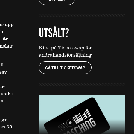
h
er upp
UTSÅLT?
ch
, är
inslag
Kika på Ticketswap för
andrahandsförsäljning
l,
GÅ TILL TICKETSWAP
ssy
n-
usik i
om
rge
an 63,