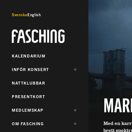
Svenska
English
Fasching
KALENDARIUM
DÖLJ
INFÖR KONSERT
UNDERMENY
FÖR:
NATTKLUBBAR
MAR
PRESENTKORT
DÖLJ
MEDLEMSKAP
UNDERMENY
FÖR:
Med en karri
DÖLJ
OM FASCHING
UNDERMENY
brett spektr