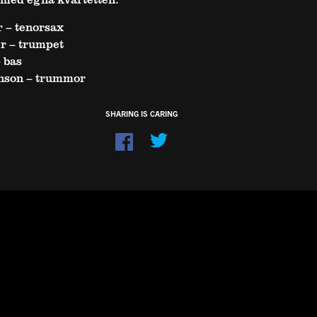
 – tenorsax
r – trumpet
 bas
nson – trummor
SHARING IS CARING
Dela
på
Facebook