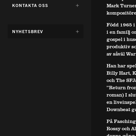
FÖR:
DÖLJ
Mark Turner
KONTAKTA OSS
UNDERMENY
kompositöre
FÖR:
Född 1965 i
DÖLJ
NYHETSBREV
i en familj 
UNDERMENY
gospel i hus
FÖR:
produktiv so
av såväl Wa
Han har spel
Billy Hart, 
och The SFJ
”Return from
roman) I slu
en liveinspe
Downbeat ga
På Fasching
Rossy och Al
denna gång 