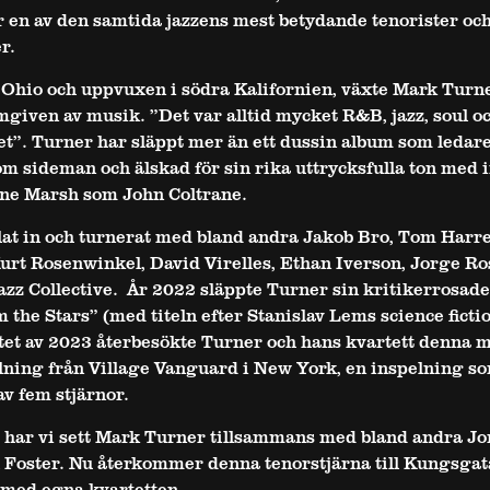
 en av den samtida jazzens mest betydande tenorister oc
r.
 Ohio och uppvuxen i södra Kalifornien, växte Mark Turn
omgiven av musik. ”Det var alltid mycket R&B, jazz, soul o
et”. Turner har släppt mer än ett dussin album som ledare
m sideman och älskad för sin rika uttrycksfulla ton med 
rne Marsh som John Coltrane.
at in och turnerat med bland andra Jakob Bro, Tom Harrel
Kurt Rosenwinkel, David Virelles, Ethan Iverson, Jorge Ro
azz Collective.
År 2022 släppte Turner sin kritikerrosade
 the Stars” (med titeln efter Stanislav Lems science fictio
tet av 2023 återbesökte Turner och hans kvartett denna m
lning från Village Vanguard i New York, en inspelning s
v fem stjärnor.
 har vi sett Mark Turner tillsammans med bland andra Jo
 Foster. Nu återkommer denna tenorstjärna till Kungsgat
med egna kvartetten.