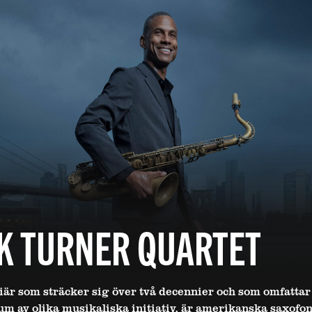
K TURNER QUARTET
är som sträcker sig över två decennier och som omfattar 
um av olika musikaliska initiativ, är amerikanska saxofon