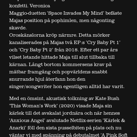
konfetti. Veronica
Maggio-duetten ’Space Invades My Mind’ befäste
Majas position på pophimlen, men någonting
skavde.
Oroskänslorna kröp närmre. Detta mörker
kanaliserades på Majas två EP:s ’Cry Baby Pt 1’
och ’Cry Baby Pt 2’ från 2018. Efter ett par års
vilset letande hittade Maja till slut tillbaka till
kärnan. Långt bortom kommersens krav på
mätbar framgång och popvärldens snabbt
snurrande hjul återfann hon den
singer/songwriter hon egentligen alltid har varit.
Med en ömsint, akustisk tolkning av Kate Bush
’This Woman’s Work’ (2020) visade Maja sin
kärlek till det avskalat jordnära och när hennes
’Anxious Angel’ avslutade Netflix-serien ’Kärlek &
Anarki’ föll den sista pusselbiten på plats och nu
väntar vi med spänning på debutalmet ’A Pink Soft