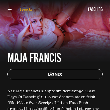
VISA MENY
Svenska
MAJA FRANCIS
LÄS MER
När Maja Francis släppte sin debutsingel ’Last
Days Of Dancing’ 2015 var det som att en frisk
fläkt blåste över Sverige. Likt en Kate Bush
draperad i rosa besjöng hon friheten i ett regn av