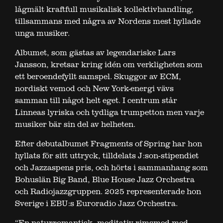
lågmält kraftfull musikalisk kollektivhandling,
tillsammans med några av Nordens mest hyllade
unga musiker.
Albumet, som gästas av legendariske Lars
Jansson, kretsar kring idén om verkligheten som
ett beroendefyllt samspel. Skuggor av ECM,
nordiskt vemod och New York-energi vävs
samman till något helt eget. I centrum står
Linneas lyriska och tydliga trumpetton men varje
musiker bär sin del av helheten.
Efter debutalbumet Fragments of Spring har hon
hyllats för sitt uttryck, tilldelats J:son-stipendiet
och Jazzaspens pris, och hörts i sammanhang som
Bohuslän Big Band, Blue House Jazz Orchestra
och Radiojazzgruppen. 2025 representerade hon
Sverige i EBU:s Euroradio Jazz Orchestra.
“En naturromantisk, meditativ rimsmed med