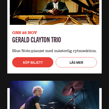
ONS 25 NOV
GERALD CLAYTON TRIO
Blue Note-pianist med mästerlig rytmsektion.
KÖP BILJETT
LÄS MER