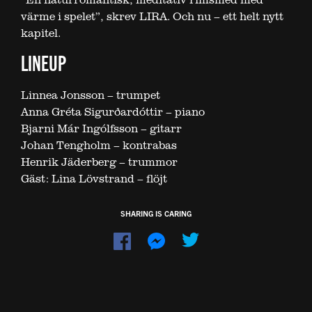
värme i spelet”, skrev LIRA. Och nu – ett helt nytt
kapitel.
LINEUP
Linnea Jonsson – trumpet
Anna Gréta Sigurðardóttir – piano
Bjarni Már Ingólfsson – gitarr
Johan Tengholm – kontrabas
Henrik Jäderberg – trummor
Gäst: Lina Lövstrand – flöjt
SHARING IS CARING
Dela
Dela
på
på
Facebook
Messenger