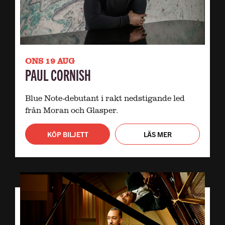
ONS 19 AUG
PAUL CORNISH
Blue Note-debutant i rakt nedstigande led
från Moran och Glasper.
KÖP BILJETT
LÄS MER