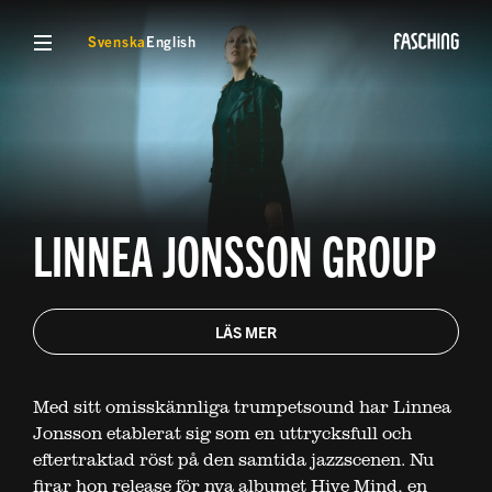
VISA MENY
Svenska
English
LINNEA JONSSON GROUP
LÄS MER
Med sitt omisskännliga trumpetsound har Linnea
Jonsson etablerat sig som en uttrycksfull och
eftertraktad röst på den samtida jazzscenen. Nu
firar hon release för nya albumet Hive Mind, en