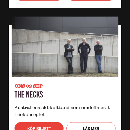
ONS 02 SEP
THE NECKS
Australiensiskt kultband som omdefinierat
triokonceptet.
KÖP BILJETT
LÄS MER