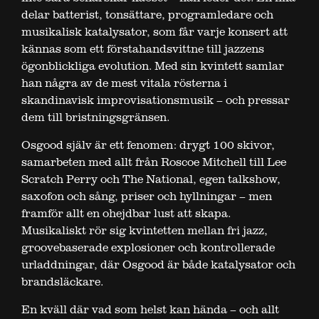
delar batterist, tonsättare, programledare och
musikalisk katalysator, som får varje konsert att
kännas som ett förstahandsvittne till jazzens
ögonblickliga evolution. Med sin kvintett samlar
han några av de mest vitala rösterna i
skandinavisk improvisationsmusik – och pressar
dem till bristningsgränsen.
Osgood själv är ett fenomen: drygt 100 skivor,
samarbeten med allt från Roscoe Mitchell till Lee
Scratch Perry och The National, egen talkshow,
saxofon och sång, priser och hyllningar – men
framför allt en ohejdbar lust att skapa.
Musikaliskt rör sig kvintetten mellan fri jazz,
groovebaserade explosioner och kontrollerade
urladdningar, där Osgood är både katalysator och
brandsläckare.
En kväll där vad som helst kan hända – och allt