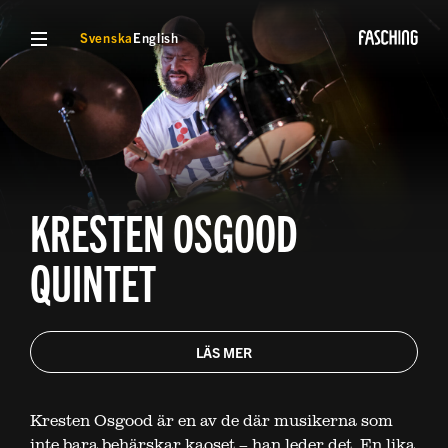
VISA MENY
Svenska
English
KRESTEN OSGOOD
QUINTET
LÄS MER
Kresten Osgood är en av de där musikerna som
inte bara behärskar kaoset – han leder det. En lika