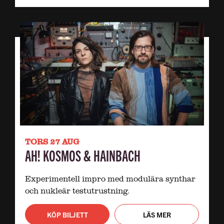
TORS 27 AUG
AH! KOSMOS & HAINBACH
Experimentell impro med modulära synthar
och nukleär testutrustning.
KÖP BILJETT
LÄS MER