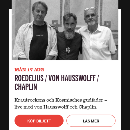
MÅN 17 AUG
ROEDELIUS / VON HAUSSWOLFF /
CHAPLIN
Krautrockens och Kosmisches gudfader –
live med von Hausswolff och Chaplin.
KÖP BILJETT
LÄS MER