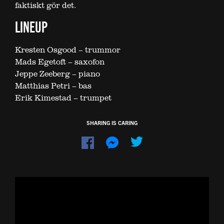
faktiskt gör det.
LINEUP
Kresten Osgood – trummor
Mads Egetoft – saxofon
Jeppe Zeeberg – piano
Matthias Petri – bas
Erik Kimestad – trumpet
SHARING IS CARING
Dela
Dela
på
på
Facebook
Messenger