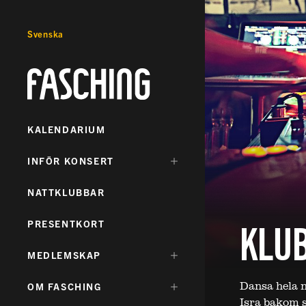
Svenska
Fasching
KALENDARIUM
DÖLJ
INFÖR KONSERT
UNDERMENY
FÖR:
NATTKLUBBAR
KLUB
PRESENTKORT
DÖLJ
MEDLEMSKAP
UNDERMENY
FÖR:
Dansa hela n
DÖLJ
OM FASCHING
UNDERMENY
Isra bakom s