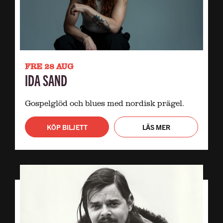
FRE 28 AUG
IDA SAND
Gospelglöd och blues med nordisk prägel.
KÖP BILJETT
LÄS MER