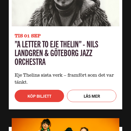
TIS 01 SEP
”A LETTER TO EJE THELIN” - NILS
LANDGREN & GÖTEBORG JAZZ
ORCHESTRA
Eje Thelins sista verk – framfört som det var
tänkt.
KÖP BILJETT
LÄS MER