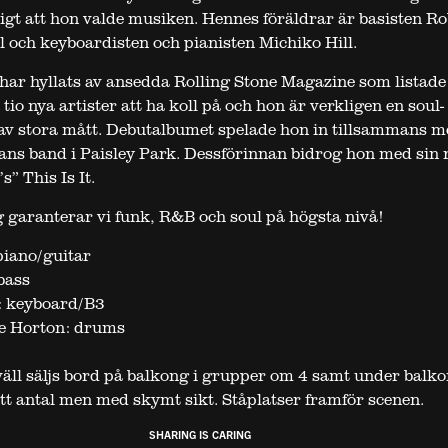
tigt att hon valde musiken. Hennes föräldrar är basisten Ro
l och keyboardisten och pianisten Michiko Hill.
har hyllats av ansedda Rolling Stone Magazine som listad
tio nya artister att ha koll på och hon är verkligen en soul-
av stora mått. Debutalbumet spelade hon in tillsammans m
ans band i Paisley Park. Dessförinnan bidrog hon med sin 
s” This Is It.
g garanterar vi funk, R&B och soul på högsta nivå!
 piano/guitar
bass
: keyboard/B3
e Horton: drums
väll säljs bord på balkong i grupper om 4 samt under balko
ritt antal men med skymt sikt. Ståplatser framför scenen.
SHARING IS CARING