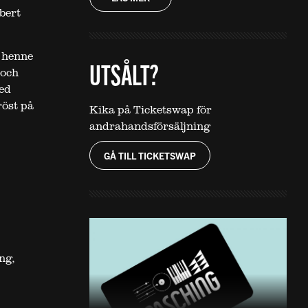
bert
e henne
UTSÅLT?
 och
ed
röst på
Kika på Ticketswap för
andrahandsförsäljning
GÅ TILL TICKETSWAP
ng,