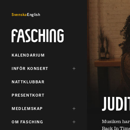
Svenska
English
Fasching
KALENDARIUM
DÖLJ
INFÖR KONSERT
UNDERMENY
FÖR:
NATTKLUBBAR
JUDI
PRESENTKORT
DÖLJ
MEDLEMSKAP
UNDERMENY
FÖR:
Musiken har 
DÖLJ
OM FASCHING
UNDERMENY
Back In Time 