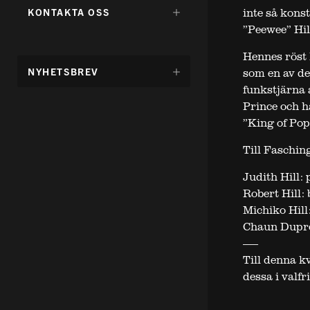
FÖR:
DÖLJ
inte så kons
KONTAKTA OSS
UNDERMENY
”Peewee” Hil
FÖR:
Hennes röst 
DÖLJ
NYHETSBREV
som en av de 
UNDERMENY
funkstjärna 
FÖR:
Prince och h
”King of Pop’
Till Faschin
Judith Hill:
Robert Hill: 
Michiko Hill
Chaun Dupr
——
Till denna k
dessa i valf