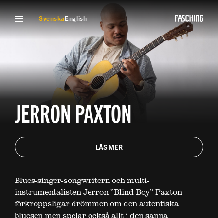
VISA MENY
Svenska
English
JERRON PAXTON
LÄS MER
Blues-singer-songwritern och multi-
instrumentalisten Jerron ”Blind Boy” Paxton
förkroppsligar drömmen om den autentiska
bluesen men spelar också allt i den sanna