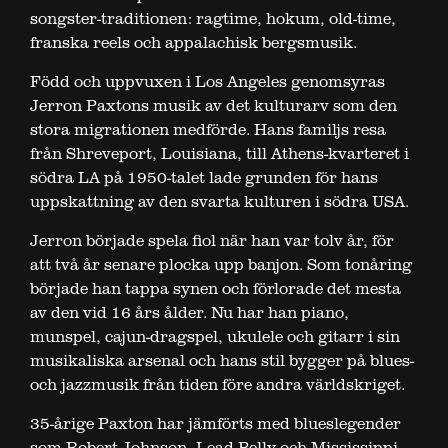
songster-traditionen: ragtime, hokum, old-time,
franska reels och appalachisk bergsmusik.
Född och uppvuxen i Los Angeles genomsyras
Jerron Paxtons musik av det kulturarv som den
stora migrationen medförde. Hans familjs resa
från Shreveport, Louisiana, till Athens-kvarteret i
södra LA på 1950-talet lade grunden för hans
uppskattning av den svarta kulturen i södra USA.
Jerron började spela fiol när han var tolv år, för
att två år senare plocka upp banjon. Som tonåring
började han tappa synen och förlorade det mesta
av den vid 16 års ålder. Nu har han piano,
munspel, cajun-dragspel, ukulele och gitarr i sin
musikaliska arsenal och hans stil bygger på blues-
och jazzmusik från tiden före andra världskriget.
35-årige Paxton har jämförts med blueslegender
som Robert Johnson, Lead Belly och Mississippi